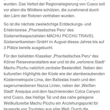
wurden. Das Verbot der Regionalregierung von Cusco soll
vor allem die Wildtiere schützen, die zunehmend durch
den Lärm der Rotoren vertrieben wurden.
So ist die nächste zweiwöchige Entdeckungs- und
Erlebnisreise „Phantastisches Peru“ des
Südamerikaspezialisten MACHU PICCHU TRAVEL
Südamerikareisen GmbH im August dieses Jahres bis auf
3 Plätze bereits ausgebucht.
Für den beliebten Klassiker „Phantastisches Peru“ des
Kölner Reiseveranstalters war und ist die „verlorene Stadt“
Machu Picchu natürlich zentraler Bestandteil. Neben den
kulturellen Highlights der Küste wie der atemberaubenden
Küstenmetropole Lima, den Ballestas Inseln und den
sagenumwobenen Nazca Linien, neben der „Weißen
Stadt“ Arequipa und dem faszinierenden Colca Canyon
sind Cusco, das Heilige Tal und das nahe gelegene
Weltkulturerbe Machu Picchu ein Anziehungspunkt für
tausende von Touristen aus aller Welt. Durch die