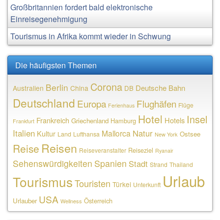
Großbritannien fordert bald elektronische
Einreisegenehmigung
Tourismus in Afrika kommt wieder in Schwung
Die häufigsten Themen
Corona
Berlin
Deutsche Bahn
Australien
China
DB
Deutschland
Europa
Flughäfen
Flüge
Ferienhaus
Hotel
Insel
Frankreich
Hotels
Griechenland
Hamburg
Frankfurt
Italien
Natur
Mallorca
Kultur
Ostsee
Land
Lufthansa
New York
Reisen
Reise
Reiseziel
Reiseveranstalter
Ryanair
Sehenswürdigkeiten
Spanien
Stadt
Strand
Thailand
Urlaub
Tourismus
Touristen
Türkei
Unterkunft
USA
Urlauber
Österreich
Wellness