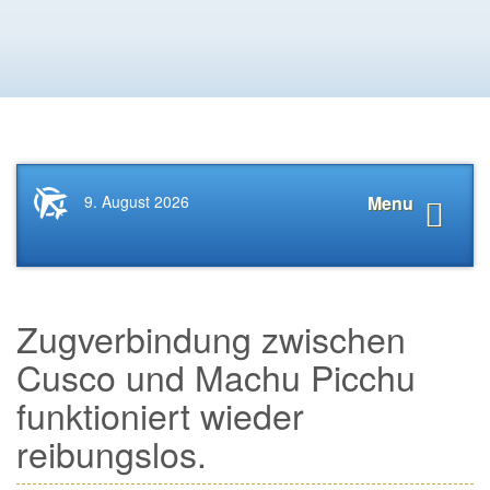
Startseite
Navigat
9. August 2026
Menu
News.Tourismus.com
anzeige
Zugverbindung zwischen
Cusco und Machu Picchu
funktioniert wieder
reibungslos.