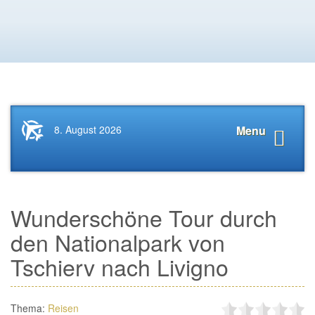
Startseite
Navigat
8. August 2026
Menu
News.Tourismus.com
anzeige
Wunderschöne Tour durch
den Nationalpark von
Tschierv nach Livigno
Thema:
Reisen