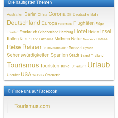
Die häufigsten Themen
Corona
Berlin
Deutsche Bahn
Australien
China
DB
Deutschland
Europa
Flughäfen
Flüge
Ferienhaus
Hotel
Insel
Frankreich
Hotels
Griechenland
Hamburg
Frankfurt
Italien
Natur
Mallorca
Kultur
Ostsee
Land
Lufthansa
New York
Reisen
Reise
Reiseziel
Reiseveranstalter
Ryanair
Sehenswürdigkeiten
Spanien
Stadt
Strand
Thailand
Urlaub
Tourismus
Touristen
Türkei
Unterkunft
USA
Urlauber
Österreich
Wellness
Finde uns auf Facebook
Tourismus.com