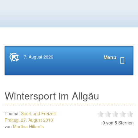
Startseite
Navigat
7. August 2026
Menu
News.Tourismus.com
anzeige
Wintersport im Allgäu
Thema:
Sport und Freizeit
Freitag, 27. August 2010
0
von 5 Sternen
von
Martina Hilberts