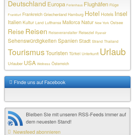
Deutschland
Europa
Flughäfen
Flüge
Ferienhaus
Hotel
Insel
Frankreich
Hotels
Griechenland
Hamburg
Frankfurt
Italien
Natur
Mallorca
Kultur
Ostsee
Land
Lufthansa
New York
Reisen
Reise
Reiseziel
Reiseveranstalter
Ryanair
Sehenswürdigkeiten
Spanien
Stadt
Strand
Thailand
Urlaub
Tourismus
Touristen
Türkei
Unterkunft
USA
Urlauber
Österreich
Wellness
Finde uns auf Facebook
Bleiben Sie mit unseren RSS-Feeds immer auf
dem neuesten Stand!
Newsfeed abonnieren