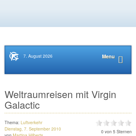
Startseite
Navigat
7. August 2026
Menu
News.Tourismus.com
anzeige
Weltraumreisen mit Virgin
Galactic
Thema:
Luftverkehr
Dienstag, 7. September 2010
0
von 5 Sternen
von
Martina Hilberts