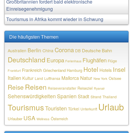
Großbritannien fordert bald elektronische
Einreisegenehmigung
Tourismus in Afrika kommt wieder in Schwung
Die häufigsten Themen
Corona
Berlin
Deutsche Bahn
Australien
China
DB
Deutschland
Europa
Flughäfen
Flüge
Ferienhaus
Hotel
Insel
Frankreich
Hotels
Griechenland
Hamburg
Frankfurt
Italien
Natur
Mallorca
Kultur
Ostsee
Land
Lufthansa
New York
Reisen
Reise
Reiseziel
Reiseveranstalter
Ryanair
Sehenswürdigkeiten
Spanien
Stadt
Strand
Thailand
Urlaub
Tourismus
Touristen
Türkei
Unterkunft
USA
Urlauber
Österreich
Wellness