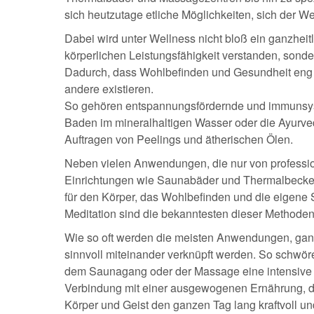
sich heutzutage etliche Möglichkeiten, sich der W
Dabei wird unter Wellness nicht bloß ein ganzheit
körperlichen Leistungsfähigkeit verstanden, sond
Dadurch, dass Wohlbefinden und Gesundheit eng m
andere existieren.
So gehören entspannungsfördernde und immunsys
Baden im mineralhaltigen Wasser oder die Ayu
Auftragen von Peelings und ätherischen Ölen.
Neben vielen Anwendungen, die nur von professio
Einrichtungen wie Saunabäder und Thermalbecken
für den Körper, das Wohlbefinden und die eigene
Meditation sind die bekanntesten dieser Methoden
Wie so oft werden die meisten Anwendungen, ganz g
sinnvoll miteinander verknüpft werden. So schwör
dem Saunagang oder der Massage eine intensive s
Verbindung mit einer ausgewogenen Ernährung, die
Körper und Geist den ganzen Tag lang kraftvoll und