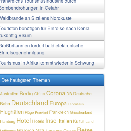
Frankreichs Tourismusindustrie durch
Bombendrohungen in Gefahr
Waldbrände an Siziliens Nordküste
Touristen benötigen für Einreise nach Kenia
zukünftig Visum
Großbritannien fordert bald elektronische
Einreisegenehmigung
Tourismus in Afrika kommt wieder in Schwung
Die häufigsten Themen
Corona
Berlin
Deutsche
Australien
China
DB
Deutschland
Europa
Bahn
Ferienhaus
Flughäfen
Frankreich
Griechenland
Flüge
Frankfurt
Hotel
Insel
Italien
Hotels
Kultur
Hamburg
Land
Reise
Natur
Mallorca
Ostsee
Lufthansa
New York