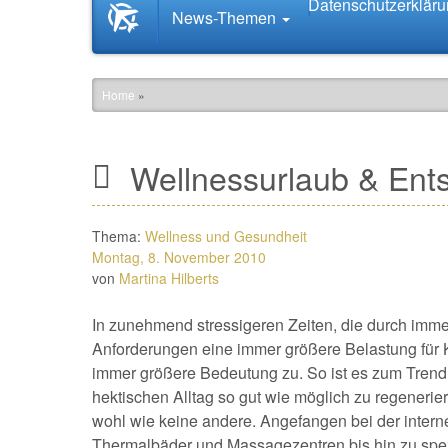
Datenschutzerklär
Startseite
News-Themen
News.Tourismus.com
Home
»
Wellnessurlaub & Ent
Thema:
Wellness und Gesundheit
Montag, 8. November 2010
von
Martina Hilberts
In zunehmend stressigeren Zeiten, die durch imm
Anforderungen eine immer größere Belastung für
immer größere Bedeutung zu. So ist es zum Trend 
hektischen Alltag so gut wie möglich zu regenerie
wohl wie keine andere. Angefangen bei der inter
Thermalbäder und Massagezentren bis hin zu spez