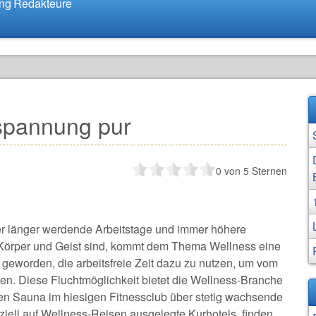
ung
Redakteure
spannung pur
0
von 5 Sternen
er länger werdende Arbeitstage und immer höhere
 Körper und Geist sind, kommt dem Thema Wellness eine
geworden, die arbeitsfreie Zeit dazu zu nutzen, um vom
ren. Diese Fluchtmöglichkeit bietet die Wellness-Branche
nen Sauna im hiesigen Fitnessclub über stetig wachsende
iell auf Wellness-Reisen ausgelegte Kurhotels, finden