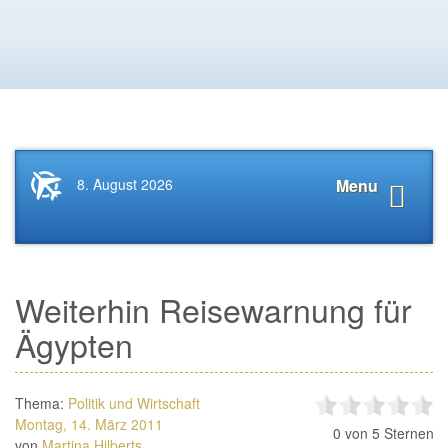
Startseite
Navigat
8. August 2026
Menu
News.Tourismus.com
anzeige
Weiterhin Reisewarnung für
Ägypten
Thema:
Politik und Wirtschaft
Montag, 14. März 2011
0
von 5 Sternen
von
Martina Hilberts