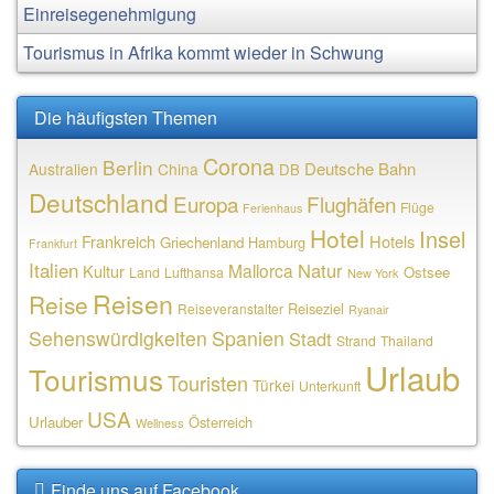
Einreisegenehmigung
Tourismus in Afrika kommt wieder in Schwung
Die häufigsten Themen
Corona
Berlin
Deutsche Bahn
Australien
China
DB
Deutschland
Europa
Flughäfen
Flüge
Ferienhaus
Hotel
Insel
Frankreich
Hotels
Griechenland
Hamburg
Frankfurt
Italien
Natur
Mallorca
Kultur
Ostsee
Land
Lufthansa
New York
Reisen
Reise
Reiseziel
Reiseveranstalter
Ryanair
Sehenswürdigkeiten
Spanien
Stadt
Strand
Thailand
Urlaub
Tourismus
Touristen
Türkei
Unterkunft
USA
Urlauber
Österreich
Wellness
Finde uns auf Facebook