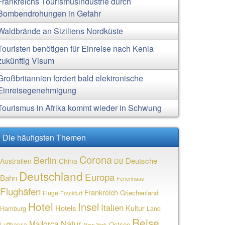
Frankreichs Tourismusindustrie durch
Bombendrohungen in Gefahr
Waldbrände an Siziliens Nordküste
Touristen benötigen für Einreise nach Kenia
zukünftig Visum
Großbritannien fordert bald elektronische
Einreisegenehmigung
Tourismus in Afrika kommt wieder in Schwung
Die häufigsten Themen
Corona
Berlin
Deutsche
Australien
China
DB
Deutschland
Europa
Bahn
Ferienhaus
Flughäfen
Frankreich
Griechenland
Flüge
Frankfurt
Hotel
Insel
Italien
Hotels
Kultur
Hamburg
Land
Reise
Natur
Mallorca
Ostsee
Lufthansa
New York