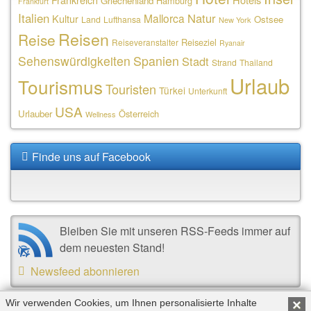
Griechenland
Hamburg
Frankfurt
Italien
Natur
Mallorca
Kultur
Ostsee
Land
Lufthansa
New York
Reisen
Reise
Reiseziel
Reiseveranstalter
Ryanair
Sehenswürdigkeiten
Spanien
Stadt
Strand
Thailand
Urlaub
Tourismus
Touristen
Türkei
Unterkunft
USA
Urlauber
Österreich
Wellness
Finde uns auf Facebook
Bleiben Sie mit unseren RSS-Feeds immer auf
dem neuesten Stand!
Newsfeed abonnieren
Wir verwenden Cookies, um Ihnen personalisierte Inhalte
×