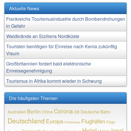
Aktuelle News
Frankreichs Tourismusindustrie durch Bombendrohungen
in Gefahr
Waldbrände an Siziliens Nordküste
Touristen benötigen für Einreise nach Kenia zukünftig
Visum
Großbritannien fordert bald elektronische
Einreisegenehmigung
Tourismus in Afrika kommt wieder in Schwung
Die häufigsten Themen
Corona
Berlin
Deutsche Bahn
Australien
China
DB
Deutschland
Europa
Flughäfen
Flüge
Ferienhaus
Hotel
Insel
Frankreich
Hotels