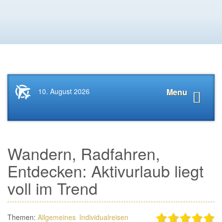
Startseite
Navigat
10. August 2026
Menu
News.Tourismus.com
anzeige
Wandern, Radfahren,
Entdecken: Aktivurlaub liegt
voll im Trend
Themen:
Allgemeines
Individualreisen