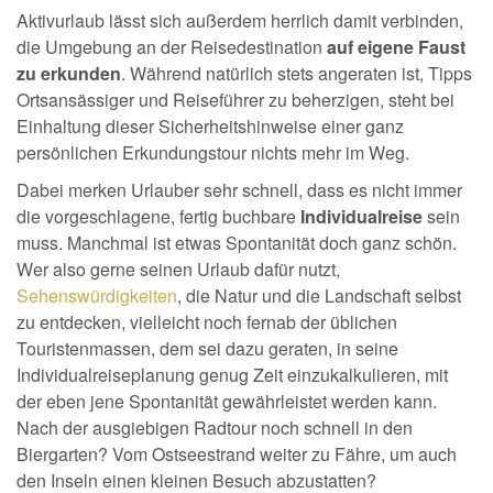
Aktivurlaub lässt sich außerdem herrlich damit verbinden,
die Umgebung an der Reisedestination
auf eigene Faust
zu erkunden
. Während natürlich stets angeraten ist, Tipps
Ortsansässiger und Reiseführer zu beherzigen, steht bei
Einhaltung dieser Sicherheitshinweise einer ganz
persönlichen Erkundungstour nichts mehr im Weg.
Dabei merken Urlauber sehr schnell, dass es nicht immer
die vorgeschlagene, fertig buchbare
Individualreise
sein
muss. Manchmal ist etwas Spontanität doch ganz schön.
Wer also gerne seinen Urlaub dafür nutzt,
Sehenswürdigkeiten
, die Natur und die Landschaft selbst
zu entdecken, vielleicht noch fernab der üblichen
Touristenmassen, dem sei dazu geraten, in seine
Individualreiseplanung genug Zeit einzukalkulieren, mit
der eben jene Spontanität gewährleistet werden kann.
Nach der ausgiebigen Radtour noch schnell in den
Biergarten? Vom Ostseestrand weiter zu Fähre, um auch
den Inseln einen kleinen Besuch abzustatten?