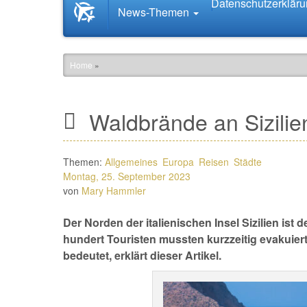
Datenschutzerklär
Startseite
News-Themen
News.Tourismus.com
Home
»
Waldbrände an Sizilie
Themen:
Allgemeines
Europa
Reisen
Städte
Montag, 25. September 2023
von
Mary Hammler
Der Norden der italienischen Insel Sizilien is
hundert Touristen mussten kurzzeitig evakuiert
bedeutet, erklärt dieser Artikel.