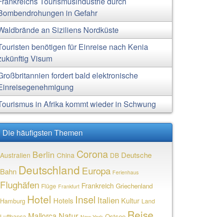
Frankreichs Tourismusindustrie durch
Bombendrohungen in Gefahr
Waldbrände an Siziliens Nordküste
Touristen benötigen für Einreise nach Kenia
zukünftig Visum
Großbritannien fordert bald elektronische
Einreisegenehmigung
Tourismus in Afrika kommt wieder in Schwung
Die häufigsten Themen
Corona
Berlin
Deutsche
Australien
China
DB
Deutschland
Europa
Bahn
Ferienhaus
Flughäfen
Frankreich
Griechenland
Flüge
Frankfurt
Hotel
Insel
Italien
Hotels
Kultur
Hamburg
Land
Reise
Natur
Mallorca
Ostsee
Lufthansa
New York