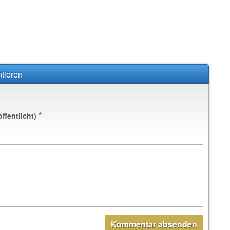
tieren
*
öffentlicht)