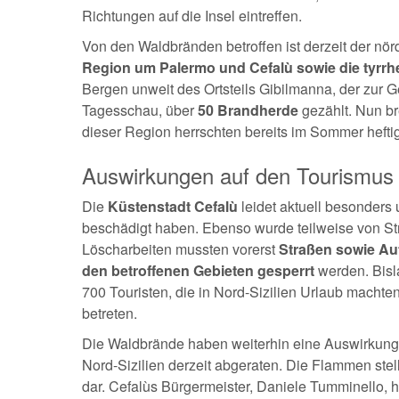
Richtungen auf die Insel eintreffen.
Von den Waldbränden betroffen ist derzeit der nör
Region um Palermo und Cefalù sowie die tyrrh
Bergen unweit des Ortsteils Gibilmanna, der zur 
Tagesschau, über
50 Brandherde
gezählt. Nun br
dieser Region herrschten bereits im Sommer heft
Auswirkungen auf den Tourismus i
Die
Küstenstadt Cefalù
leidet aktuell besonders 
beschädigt haben. Ebenso wurde teilweise von Str
Löscharbeiten mussten vorerst
Straßen sowie Aut
den betroffenen Gebieten gesperrt
werden. Bisl
700 Touristen, die in Nord-Sizilien Urlaub machten
betreten.
Die Waldbrände haben weiterhin eine Auswirkung
Nord-Sizilien derzeit abgeraten. Die Flammen ste
dar. Cefalùs Bürgermeister, Daniele Tumminello, 