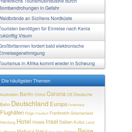
Frankreichs Tourismusindustrie durch
Bombendrohungen in Gefahr
Waldbrände an Siziliens Nordküste
Touristen benötigen für Einreise nach Kenia
zukünftig Visum
Großbritannien fordert bald elektronische
Einreisegenehmigung
Tourismus in Afrika kommt wieder in Schwung
Die häufigsten Themen
Corona
Berlin
Deutsche
Australien
China
DB
Deutschland
Europa
Bahn
Ferienhaus
Flughäfen
Frankreich
Griechenland
Flüge
Frankfurt
Hotel
Insel
Italien
Hotels
Kultur
Hamburg
Land
Reise
Natur
Mallorca
Ostsee
Lufthansa
New York