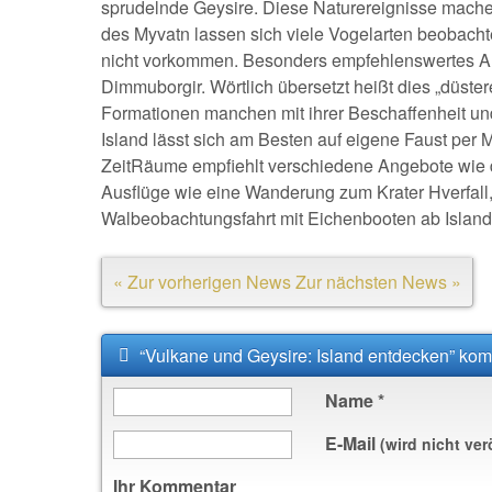
sprudelnde Geysire. Diese Naturereignisse machen 
des Myvatn lassen sich viele Vogelarten beobacht
nicht vorkommen. Besonders empfehlenswertes Aus
Dimmuborgir. Wörtlich übersetzt heißt dies „düst
Formationen manchen mit ihrer Beschaffenheit u
Island lässt sich am Besten auf eigene Faust per
ZeitRäume empfiehlt verschiedene Angebote wie d
Ausflüge wie eine Wanderung zum Krater Hverfall, 
Walbeobachtungsfahrt mit Eichenbooten ab Islan
« Zur vorherigen News
Zur nächsten News »
“Vulkane und Geysire: Island entdecken” ko
Name
*
E-Mail
(wird nicht ver
Ihr Kommentar