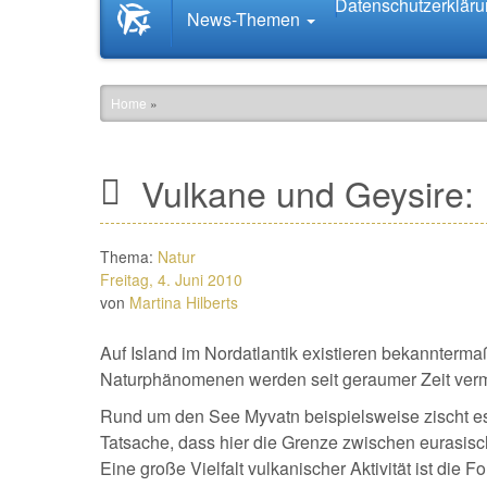
Datenschutzerklär
Startseite
News-Themen
News.Tourismus.com
Home
»
Vulkane und Geysire: 
Thema:
Natur
Freitag, 4. Juni 2010
von
Martina Hilberts
Auf Island im Nordatlantik existieren bekannterm
Naturphänomenen werden seit geraumer Zeit verme
Rund um den See Myvatn beispielsweise zischt es a
Tatsache, dass hier die Grenze zwischen eurasisch
Eine große Vielfalt vulkanischer Aktivität ist di