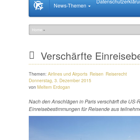
Datenschutzerklär
Startseite
News-Themen
News.Tourismus.com
Home
»
Verschärfte Einreise
Themen:
Airlines und Airports
Reisen
Reiserecht
Donnerstag, 3. Dezember 2015
von
Meltem Erdogan
Nach den Anschlägen in Paris verschärft die US-
Einreisebestimmungen für Reisende aus teilneh