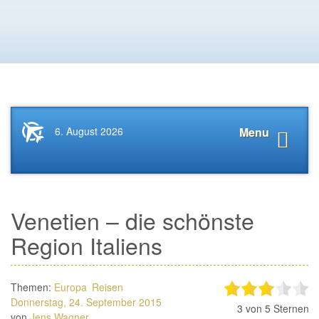
Startseite
Navigat
6. August 2026
Menu
News.Tourismus.com
anzeige
Venetien – die schönste
Region Italiens
Themen:
Europa
Reisen
Donnerstag, 24. September 2015
3
von 5 Sternen
von
Jens Wagner