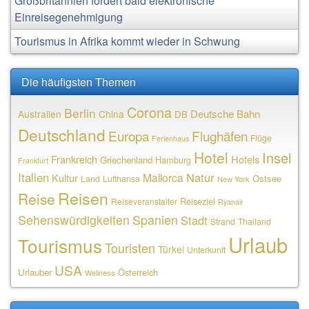
Großbritannien fordert bald elektronische
Einreisegenehmigung
Tourismus in Afrika kommt wieder in Schwung
Die häufigsten Themen
Corona
Berlin
Deutsche Bahn
Australien
China
DB
Deutschland
Europa
Flughäfen
Flüge
Ferienhaus
Hotel
Insel
Frankreich
Hotels
Griechenland
Hamburg
Frankfurt
Italien
Natur
Mallorca
Kultur
Ostsee
Land
Lufthansa
New York
Reisen
Reise
Reiseziel
Reiseveranstalter
Ryanair
Sehenswürdigkeiten
Spanien
Stadt
Strand
Thailand
Urlaub
Tourismus
Touristen
Türkei
Unterkunft
USA
Urlauber
Österreich
Wellness