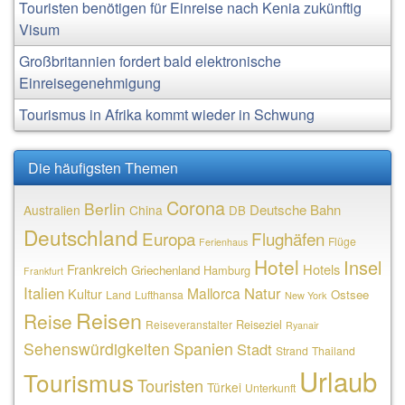
Touristen benötigen für Einreise nach Kenia zukünftig
Visum
Großbritannien fordert bald elektronische
Einreisegenehmigung
Tourismus in Afrika kommt wieder in Schwung
Die häufigsten Themen
Corona
Berlin
Deutsche Bahn
Australien
China
DB
Deutschland
Europa
Flughäfen
Flüge
Ferienhaus
Hotel
Insel
Frankreich
Hotels
Griechenland
Hamburg
Frankfurt
Italien
Natur
Mallorca
Kultur
Ostsee
Land
Lufthansa
New York
Reisen
Reise
Reiseziel
Reiseveranstalter
Ryanair
Sehenswürdigkeiten
Spanien
Stadt
Strand
Thailand
Urlaub
Tourismus
Touristen
Türkei
Unterkunft