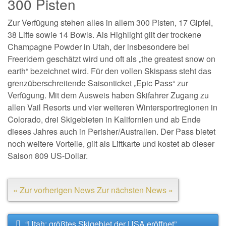
300 Pisten
Zur Verfügung stehen alles in allem 300 Pisten, 17 Gipfel,
38 Lifte sowie 14 Bowls. Als Highlight gilt der trockene
Champagne Powder in Utah, der insbesondere bei
Freeridern geschätzt wird und oft als „the greatest snow on
earth“ bezeichnet wird. Für den vollen Skispass steht das
grenzüberschreitende Saisonticket „Epic Pass“ zur
Verfügung. Mit dem Ausweis haben Skifahrer Zugang zu
allen Vail Resorts und vier weiteren Wintersportregionen in
Colorado, drei Skigebieten in Kalifornien und ab Ende
dieses Jahres auch in Perisher/Australien. Der Pass bietet
noch weitere Vorteile, gilt als Liftkarte und kostet ab dieser
Saison 809 US-Dollar.
« Zur vorherigen News
Zur nächsten News »
“Utah: größtes Skigebiet der USA eröffnet”