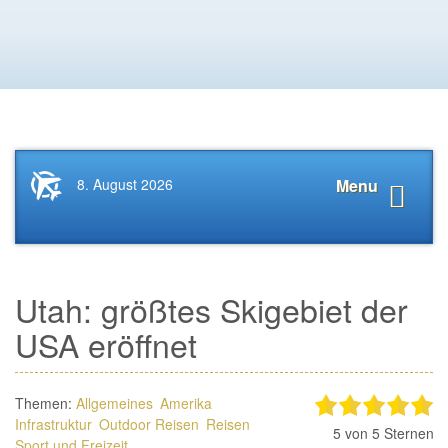
Startseite
Navigat
8. August 2026
Menu
News.Tourismus.com
anzeige
Utah: größtes Skigebiet der
USA eröffnet
Themen:
Allgemeines
Amerika
Infrastruktur
Outdoor Reisen
Reisen
5
von 5 Sternen
Sport und Freizeit