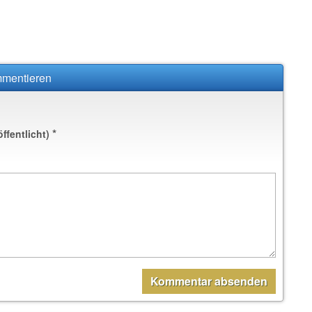
mmentieren
*
öffentlicht)