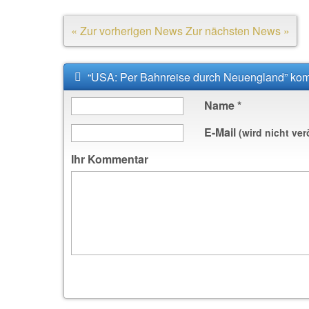
« Zur vorherigen News
Zur nächsten News »
“USA: Per Bahnreise durch Neuengland” ko
Name
*
E-Mail
(wird nicht ver
Ihr Kommentar