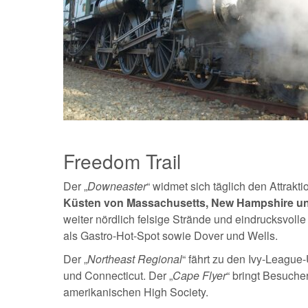
Freedom Trail
Der „
Downeaster
“ widmet sich täglich den Attrakt
Küsten von Massachusetts, New Hampshire u
weiter nördlich felsige Strände und eindrucksvoll
als Gastro-Hot-Spot sowie Dover und Wells.
Der „
Northeast Regional
“ fährt zu den Ivy-Leagu
und Connecticut. Der „
Cape Flyer
“ bringt Besuch
amerikanischen High Society.