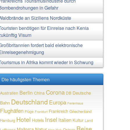
Frankreichs Tourismusindustrie durch
Bombendrohungen in Gefahr
Waldbrände an Siziliens Nordküste
Touristen benötigen für Einreise nach Kenia
zukünftig Visum
Großbritannien fordert bald elektronische
Einreisegenehmigung
Tourismus in Afrika kommt wieder in Schwung
Die häufigsten Themen
Corona
Berlin
Deutsche
Australien
China
DB
Deutschland
Europa
Bahn
Ferienhaus
Flughäfen
Frankreich
Griechenland
Flüge
Frankfurt
Hotel
Insel
Italien
Hotels
Kultur
Hamburg
Land
Reise
Natur
Mallorca
Ostsee
Lufthansa
New York