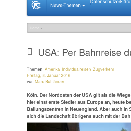
Datenschutzerklär
Startseite
News-Themen
News.Tourismus.com
Home
»
USA: Per Bahnreise d
Themen:
Amerika
Individualreisen
Zugverkehr
Freitag, 8. Januar 2016
von
Marc Bohländer
Köln. Der Nordosten der USA gilt als die Wieg
hier einst erste Siedler aus Europa an, heute b
Ballungszentren in Neuengland. Aber auch in 
sich die Landschaft übrigens auch mit der Bah