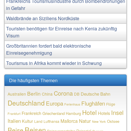
Frankreichs Tourismusindustrie durch Bombendrohungen
in Gefahr
Waldbrände an Siziliens Nordküste
Touristen benötigen für Einreise nach Kenia zukünftig
Visum
Großbritannien fordert bald elektronische
Einreisegenehmigung
Tourismus in Afrika kommt wieder in Schwung
Die häufigsten Themen
Corona
Berlin
Deutsche Bahn
Australien
China
DB
Deutschland
Europa
Flughäfen
Flüge
Ferienhaus
Hotel
Insel
Frankreich
Hotels
Griechenland
Hamburg
Frankfurt
Italien
Natur
Mallorca
Kultur
Ostsee
Land
Lufthansa
New York
Reisen
Reise
Reiseziel
Reiseveranstalter