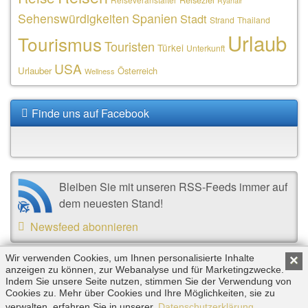
Ryanair
Sehenswürdigkeiten
Spanien
Stadt
Strand
Thailand
Urlaub
Tourismus
Touristen
Türkei
Unterkunft
USA
Urlauber
Österreich
Wellness
Finde uns auf Facebook
Bleiben Sie mit unseren RSS-Feeds immer auf
dem neuesten Stand!
Newsfeed abonnieren
Wir verwenden Cookies, um Ihnen personalisierte Inhalte
×
anzeigen zu können, zur Webanalyse und für Marketingzwecke.
Copyright © 2026 by Triplemind GmbH. Alle Rechte
Indem Sie unsere Seite nutzen, stimmen Sie der Verwendung von
vorbehalten. |
Impressum
|
Datenschutz
Cookies zu. Mehr über Cookies und Ihre Möglichkeiten, sie zu
verwalten, erfahren Sie in unserer
Datenschutzerklärung
.