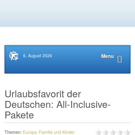
Startseite
Navigat
6. August 2026
Menu
News.Tourismus.com
anzeige
Urlaubsfavorit der
Deutschen: All-Inclusive-
Pakete
Themen:
Europa
Familie und Kinder