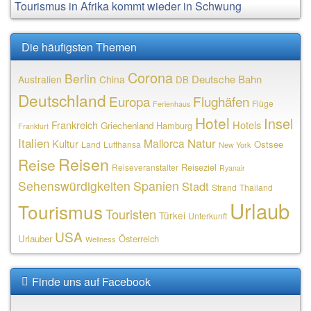
Tourismus in Afrika kommt wieder in Schwung
Die häufigsten Themen
Corona
Berlin
Deutsche Bahn
Australien
China
DB
Deutschland
Europa
Flughäfen
Flüge
Ferienhaus
Hotel
Insel
Frankreich
Hotels
Griechenland
Hamburg
Frankfurt
Italien
Natur
Mallorca
Kultur
Ostsee
Land
Lufthansa
New York
Reisen
Reise
Reiseziel
Reiseveranstalter
Ryanair
Sehenswürdigkeiten
Spanien
Stadt
Strand
Thailand
Urlaub
Tourismus
Touristen
Türkei
Unterkunft
USA
Urlauber
Österreich
Wellness
Finde uns auf Facebook