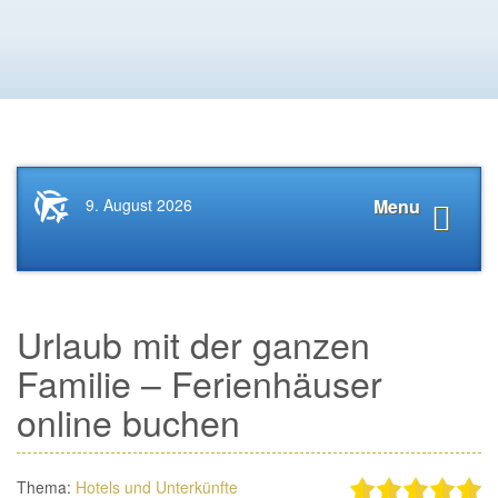
Startseite
Navigat
9. August 2026
Menu
News.Tourismus.com
anzeige
Urlaub mit der ganzen
Familie – Ferienhäuser
online buchen
Thema:
Hotels und Unterkünfte