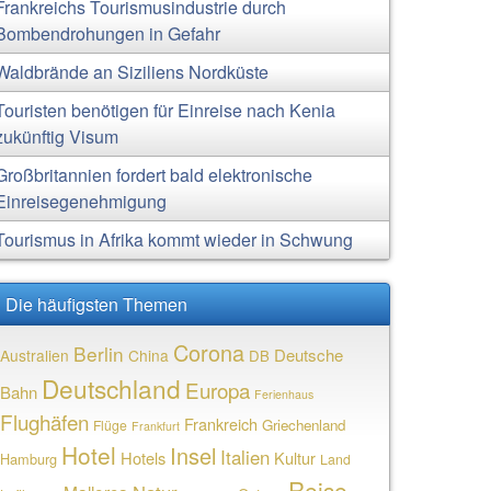
Frankreichs Tourismusindustrie durch
Bombendrohungen in Gefahr
Waldbrände an Siziliens Nordküste
Touristen benötigen für Einreise nach Kenia
zukünftig Visum
Großbritannien fordert bald elektronische
Einreisegenehmigung
Tourismus in Afrika kommt wieder in Schwung
Die häufigsten Themen
Corona
Berlin
Deutsche
Australien
China
DB
Deutschland
Europa
Bahn
Ferienhaus
Flughäfen
Frankreich
Griechenland
Flüge
Frankfurt
Hotel
Insel
Italien
Hotels
Kultur
Hamburg
Land
Reise