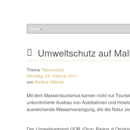
Home
»
Umweltschutz auf Mal
Thema:
Naturschutz
Dienstag, 22. Februar 2011
von
Martina Hilberts
Mit dem Massentourismus kamen nicht nur Touris
unkontrolierte Ausbau von Autobahnen und Hotelanla
ausreichende Wasserversorgung, die die Natur zer
D
er Umweltverband GOB (Grup Balear d´Ornitolog