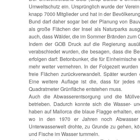
Umweltschutz ein. Ursprünglich wurde der Verein 
knapp 7000 Mitglieder und hat in der Bevölkerun
Bund darf daher sogar bei der Planung von Bauv
als große Flächen der Insel als Naturparks a
auch, dass Wälder, die im Sommer Bränden zum Opf
Indem der GOB Druck auf die Regierung ausü
verabschiedet wurden, die besagen, dass die B
erfolgen darf: Betonbunker, die für Einheimische 
mehr weiter vermehren. In der Folgezeit wurden 
freie Flächen zurückverwandelt. Später wurden 
Eine weitere Auflage ist die, dass für jedes
Quadratmeter Grünfläche entstehen muss.
Auch die Abwasserentsorgung und die Müllv
betrieben. Dadurch konnte sich die Wasser- un
haben auf Mallorca die blaue Flagge erhalten, e
wo in den 1970 er Jahren noch Abwasser u
Unterwasserwelt drohte, zu Grunde zu gehen, kö
und Fische im Wasser tummeln.