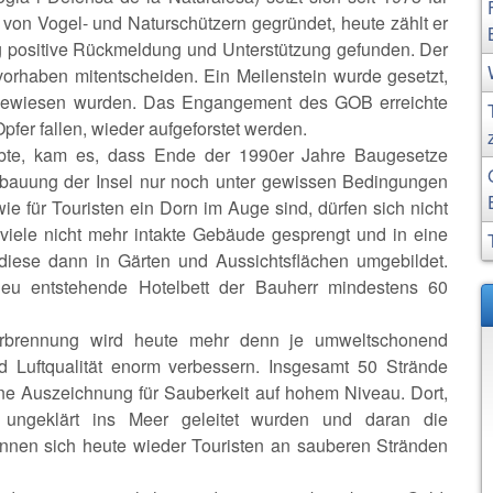
von Vogel- und Naturschützern gegründet, heute zählt er
g positive Rückmeldung und Unterstützung gefunden. Der
orhaben mitentscheiden. Ein Meilenstein wurde gesetzt,
usgewiesen wurden. Das Engangement des GOB erreichte
er fallen, wieder aufgeforstet werden.
bte, kam es, dass Ende der 1990er Jahre Baugesetze
ebauung der Insel nur noch unter gewissen Bedingungen
wie für Touristen ein Dorn im Auge sind, dürfen sich nicht
viele nicht mehr intakte Gebäude gesprengt und in eine
diese dann in Gärten und Aussichtsflächen umgebildet.
 neu entstehende Hotelbett der Bauherr mindestens 60
erbrennung wird heute mehr denn je umweltschonend
d Luftqualität enorm verbessern. Insgesamt 50 Strände
ine Auszeichnung für Sauberkeit auf hohem Niveau. Dort,
ngeklärt ins Meer geleitet wurden und daran die
nnen sich heute wieder Touristen an sauberen Stränden