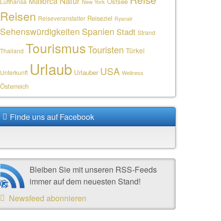
Natur
Mallorca
Ostsee
Lufthansa
New York
Reisen
Reiseziel
Reiseveranstalter
Ryanair
Sehenswürdigkeiten
Spanien
Stadt
Strand
Tourismus
Touristen
Türkei
Thailand
Urlaub
USA
Urlauber
Unterkunft
Wellness
Österreich
Finde uns auf Facebook
Bleiben Sie mit unseren RSS-Feeds
immer auf dem neuesten Stand!
Newsfeed abonnieren