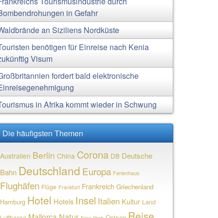
Frankreichs Tourismusindustrie durch
Bombendrohungen in Gefahr
Waldbrände an Siziliens Nordküste
Touristen benötigen für Einreise nach Kenia
zukünftig Visum
Großbritannien fordert bald elektronische
Einreisegenehmigung
Tourismus in Afrika kommt wieder in Schwung
Die häufigsten Themen
Corona
Berlin
Deutsche
Australien
China
DB
Deutschland
Europa
Bahn
Ferienhaus
Flughäfen
Frankreich
Griechenland
Flüge
Frankfurt
Hotel
Insel
Italien
Hotels
Kultur
Hamburg
Land
Reise
Natur
Mallorca
Ostsee
Lufthansa
New York