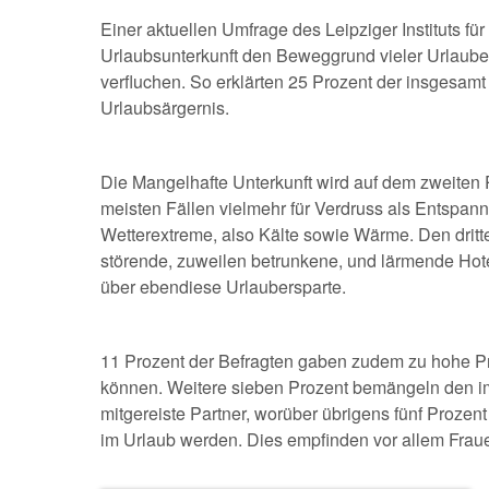
Einer aktuellen Umfrage des Leipziger Instituts für
Urlaubsunterkunft den Beweggrund vieler Urlauber 
verfluchen. So erklärten 25 Prozent der insgesam
Urlaubsärgernis.
Die Mangelhafte Unterkunft wird auf dem zweiten P
meisten Fällen vielmehr für Verdruss als Entspann
Wetterextreme, also Kälte sowie Wärme. Den dritt
störende, zuweilen betrunkene, und lärmende Hote
über ebendiese Urlaubersparte.
11 Prozent der Befragten gaben zudem zu hohe Pr
können. Weitere sieben Prozent bemängeln den im
mitgereiste Partner, worüber übrigens fünf Prozen
im Urlaub werden. Dies empfinden vor allem Frau