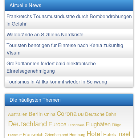
Aktuelle News
Frankreichs Tourismusindustrie durch Bombendrohungen
in Gefahr
Waldbrände an Siziliens Nordküste
Touristen benötigen für Einreise nach Kenia zukünftig
Visum
Großbritannien fordert bald elektronische
Einreisegenehmigung
Tourismus in Afrika kommt wieder in Schwung
Die häufigsten Themen
Corona
Berlin
Deutsche Bahn
Australien
China
DB
Deutschland
Europa
Flughäfen
Flüge
Ferienhaus
Hotel
Insel
Frankreich
Hotels
Griechenland
Hamburg
Frankfurt