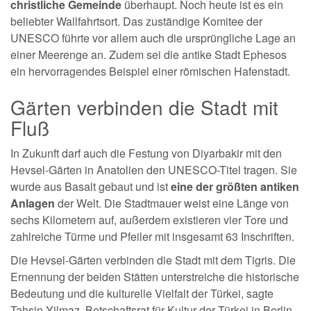
christliche Gemeinde
überhaupt. Noch heute ist es ein
beliebter Wallfahrtsort. Das zuständige Komitee der
UNESCO führte vor allem auch die ursprüngliche Lage an
einer Meerenge an. Zudem sei die antike Stadt Ephesos
ein hervorragendes Beispiel einer römischen Hafenstadt.
Gärten verbinden die Stadt mit
Fluß
In Zukunft darf auch die Festung von Diyarbakir mit den
Hevsel-Gärten in Anatolien den UNESCO-Titel tragen. Sie
wurde aus Basalt gebaut und ist
eine der größten antiken
Anlagen
der Welt. Die Stadtmauer weist eine Länge von
sechs Kilometern auf, außerdem existieren vier Tore und
zahlreiche Türme und Pfeiler mit insgesamt 63 Inschriften.
Die Hevsel-Gärten verbinden die Stadt mit dem Tigris. Die
Ernennung der beiden Stätten unterstreiche die historische
Bedeutung und die kulturelle Vielfalt der Türkei, sagte
Tahsin Yilmaz, Botschaftsrat für Kultur der Türkei in Berlin.