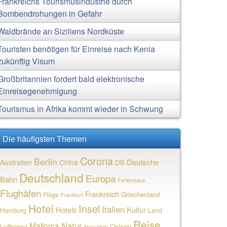
Frankreichs Tourismusindustrie durch
Bombendrohungen in Gefahr
Waldbrände an Siziliens Nordküste
Touristen benötigen für Einreise nach Kenia
zukünftig Visum
Großbritannien fordert bald elektronische
Einreisegenehmigung
Tourismus in Afrika kommt wieder in Schwung
Die häufigsten Themen
Corona
Berlin
Deutsche
Australien
China
DB
Deutschland
Europa
Bahn
Ferienhaus
Flughäfen
Frankreich
Griechenland
Flüge
Frankfurt
Hotel
Insel
Italien
Hotels
Kultur
Hamburg
Land
Reise
Natur
Mallorca
Ostsee
Lufthansa
New York