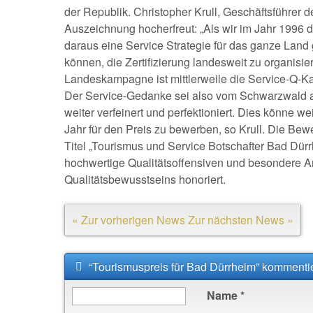
der Republik. Christopher Krull, Geschäftsführer
Auszeichnung hocherfreut: „Als wir im Jahr 1996 di
daraus eine Service Strategie für das ganze Lan
können, die Zertifizierung landesweit zu organis
Landeskampagne ist mittlerweile die Service-Q-
Der Service-Gedanke sei also vom Schwarzwald au
weiter verfeinert und perfektioniert. Dies könne w
Jahr für den Preis zu bewerben, so Krull. Die B
Titel „Tourismus und Service Botschafter Bad Dür
hochwertige Qualitätsoffensiven und besondere A
Qualitätsbewusstseins honoriert.
« Zur vorherigen News
Zur nächsten News »
“Tourismuspreis für Bad Dürrheim” kommenti
Name
*