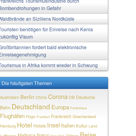
Frankreichs Tourismusindustrie durch
Bombendrohungen in Gefahr
Waldbrände an Siziliens Nordküste
Touristen benötigen für Einreise nach Kenia
zukünftig Visum
Großbritannien fordert bald elektronische
Einreisegenehmigung
Tourismus in Afrika kommt wieder in Schwung
Die häufigsten Themen
Corona
Berlin
Deutsche
Australien
China
DB
Deutschland
Europa
Bahn
Ferienhaus
Flughäfen
Frankreich
Griechenland
Flüge
Frankfurt
Hotel
Insel
Italien
Hotels
Kultur
Hamburg
Land
Reise
Natur
Mallorca
Ostsee
Lufthansa
New York