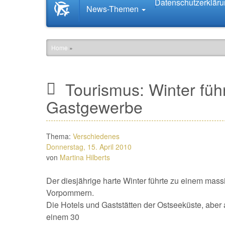
Datenschutzerklär
Startseite
News-Themen
News.Tourismus.com
Home
»
Tourismus: Winter füh
Gastgewerbe
Thema:
Verschiedenes
Donnerstag, 15. April 2010
von
Martina Hilberts
Der diesjährige harte Winter führte zu einem ma
Vorpommern.
Die Hotels und Gaststätten der Ostseeküste, aber 
einem 30