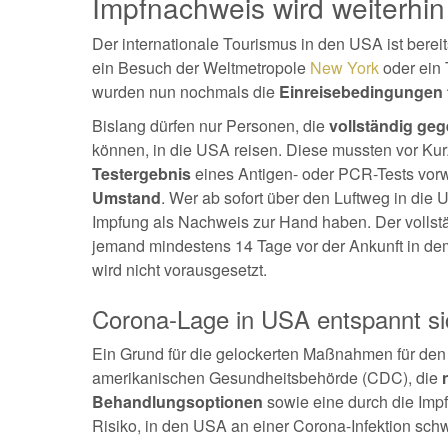
Impfnachweis wird weiterhin
Der internationale Tourismus in den USA ist bere
ein Besuch der Weltmetropole
New York
oder ein
wurden nun nochmals die
Einreisebedingungen f
Bislang dürfen nur Personen, die
vollständig ge
können, in die USA reisen. Diese mussten vor Ku
Testergebnis
eines Antigen- oder PCR-Tests vor
Umstand
. Wer ab sofort über den Luftweg in die 
Impfung als Nachweis zur Hand haben. Der vollstän
jemand mindestens 14 Tage vor der Ankunft in de
wird nicht vorausgesetzt.
Corona-Lage in USA entspannt si
Ein Grund für die gelockerten Maßnahmen für den
amerikanischen Gesundheitsbehörde (CDC), die
n
Behandlungsoptionen
sowie eine durch die Imp
Risiko, in den USA an einer Corona-Infektion schw