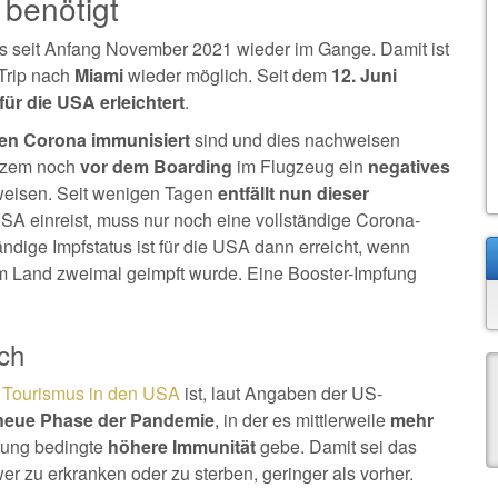
 benötigt
its seit Anfang November 2021 wieder im Gange. Damit ist
 Trip nach
Miami
wieder möglich. Seit dem
12. Juni
ür die USA erleichtert
.
gen Corona immunisiert
sind und dies nachweisen
rzem noch
vor dem Boarding
im Flugzeug ein
negatives
weisen. Seit wenigen Tagen
entfällt nun dieser
USA einreist, muss nur noch eine vollständige Corona-
dige Impfstatus ist für die USA dann erreicht, wenn
m Land zweimal geimpft wurde. Eine Booster-Impfung
ch
Tourismus in den USA
ist, laut Angaben der US-
eue Phase der Pandemie
, in der es mittlerweile
mehr
fung bedingte
höhere Immunität
gebe. Damit sei das
er zu erkranken oder zu sterben, geringer als vorher.