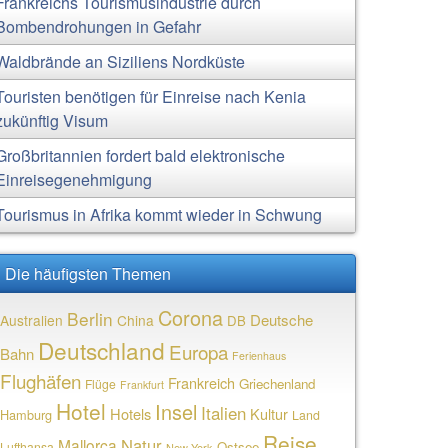
Frankreichs Tourismusindustrie durch
Bombendrohungen in Gefahr
Waldbrände an Siziliens Nordküste
Touristen benötigen für Einreise nach Kenia
zukünftig Visum
Großbritannien fordert bald elektronische
Einreisegenehmigung
Tourismus in Afrika kommt wieder in Schwung
Die häufigsten Themen
Corona
Berlin
Deutsche
Australien
China
DB
Deutschland
Europa
Bahn
Ferienhaus
Flughäfen
Frankreich
Griechenland
Flüge
Frankfurt
Hotel
Insel
Italien
Hotels
Kultur
Hamburg
Land
Reise
Natur
Mallorca
Ostsee
Lufthansa
New York