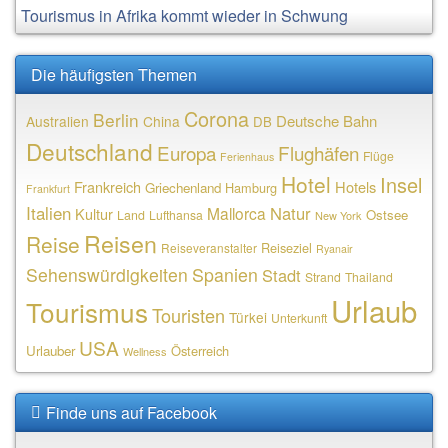
Tourismus in Afrika kommt wieder in Schwung
Die häufigsten Themen
Corona
Berlin
Deutsche Bahn
Australien
China
DB
Deutschland
Europa
Flughäfen
Flüge
Ferienhaus
Hotel
Insel
Frankreich
Hotels
Griechenland
Hamburg
Frankfurt
Italien
Natur
Mallorca
Kultur
Ostsee
Land
Lufthansa
New York
Reisen
Reise
Reiseziel
Reiseveranstalter
Ryanair
Sehenswürdigkeiten
Spanien
Stadt
Strand
Thailand
Urlaub
Tourismus
Touristen
Türkei
Unterkunft
USA
Urlauber
Österreich
Wellness
Finde uns auf Facebook