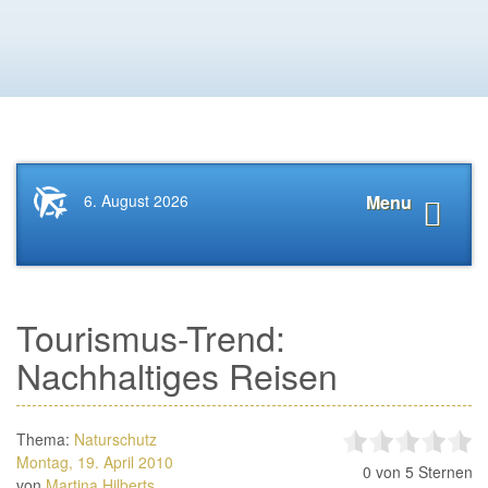
Startseite
Navigat
6. August 2026
Menu
News.Tourismus.com
anzeige
Tourismus-Trend:
Nachhaltiges Reisen
Thema:
Naturschutz
Montag, 19. April 2010
0
von 5 Sternen
von
Martina Hilberts