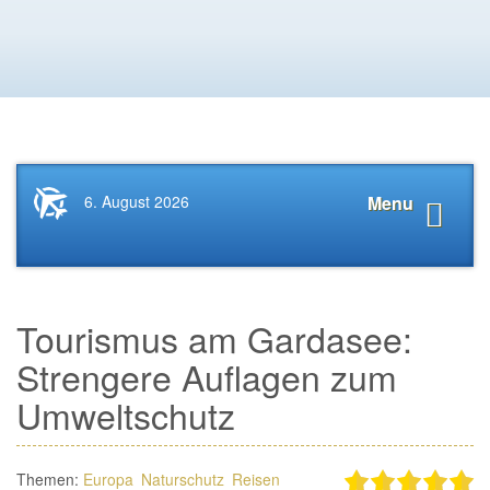
Startseite
Navigat
6. August 2026
Menu
News.Tourismus.com
anzeige
Tourismus am Gardasee:
Strengere Auflagen zum
Umweltschutz
Themen:
Europa
Naturschutz
Reisen