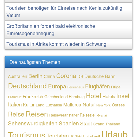
Touristen benötigen für Einreise nach Kenia zukünftig
Visum
Großbritannien fordert bald elektronische
Einreisegenehmigung
Tourismus in Afrika kommt wieder in Schwung
Die häufigsten Themen
Corona
Berlin
Deutsche Bahn
Australien
China
DB
Deutschland
Europa
Flughäfen
Flüge
Ferienhaus
Hotel
Insel
Frankreich
Hotels
Griechenland
Hamburg
Frankfurt
Italien
Natur
Mallorca
Kultur
Ostsee
Land
Lufthansa
New York
Reisen
Reise
Reiseziel
Reiseveranstalter
Ryanair
Sehenswürdigkeiten
Spanien
Stadt
Strand
Thailand
Urlaub
Tourismus
Touristen
Türkei
Unterkunft