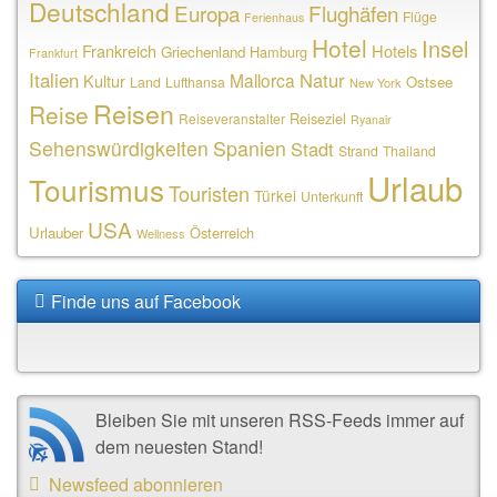
Deutschland
Europa
Flughäfen
Flüge
Ferienhaus
Hotel
Insel
Frankreich
Hotels
Griechenland
Hamburg
Frankfurt
Italien
Natur
Mallorca
Kultur
Ostsee
Land
Lufthansa
New York
Reisen
Reise
Reiseziel
Reiseveranstalter
Ryanair
Sehenswürdigkeiten
Spanien
Stadt
Strand
Thailand
Urlaub
Tourismus
Touristen
Türkei
Unterkunft
USA
Urlauber
Österreich
Wellness
Finde uns auf Facebook
Bleiben Sie mit unseren RSS-Feeds immer auf
dem neuesten Stand!
Newsfeed abonnieren