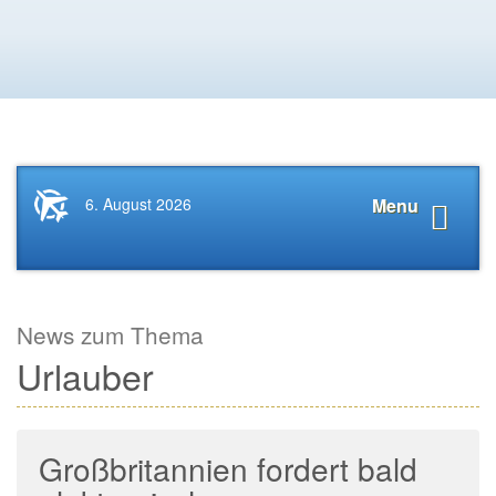
Startseite
Navigat
6. August 2026
Menu
News.Tourismus.com
anzeige
News zum Thema
Urlauber
Großbritannien fordert bald