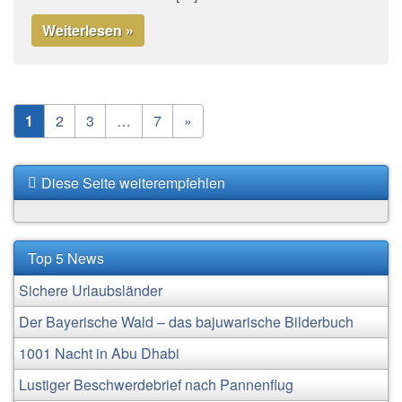
Weiterlesen »
1
2
3
…
7
»
Diese Seite weiterempfehlen
Top 5 News
Sichere Urlaubsländer
Der Bayerische Wald – das bajuwarische Bilderbuch
1001 Nacht in Abu Dhabi
Lustiger Beschwerdebrief nach Pannenflug