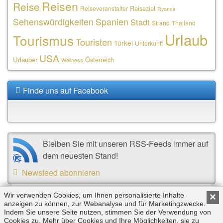
Reisen
Reise
Reiseziel
Reiseveranstalter
Ryanair
Sehenswürdigkeiten
Spanien
Stadt
Strand
Thailand
Urlaub
Tourismus
Touristen
Türkei
Unterkunft
USA
Urlauber
Österreich
Wellness
Finde uns auf Facebook
Bleiben Sie mit unseren RSS-Feeds immer auf
dem neuesten Stand!
Newsfeed abonnieren
Wir verwenden Cookies, um Ihnen personalisierte Inhalte
×
anzeigen zu können, zur Webanalyse und für Marketingzwecke.
Copyright © 2026 by Triplemind GmbH. Alle Rechte
Indem Sie unsere Seite nutzen, stimmen Sie der Verwendung von
vorbehalten. |
Impressum
|
Datenschutz
Cookies zu. Mehr über Cookies und Ihre Möglichkeiten, sie zu