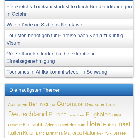
Frankreichs Tourismusindustrie durch Bombendrohungen
in Gefahr
Waldbrände an Siziliens Nordküste
Touristen benötigen für Einreise nach Kenia zukünftig
Visum
Großbritannien fordert bald elektronische
Einreisegenehmigung
Tourismus in Afrika kommt wieder in Schwung
Die häufigsten Themen
Corona
Berlin
Deutsche Bahn
Australien
China
DB
Deutschland
Europa
Flughäfen
Flüge
Ferienhaus
Hotel
Insel
Frankreich
Hotels
Griechenland
Hamburg
Frankfurt
Italien
Natur
Mallorca
Kultur
Ostsee
Land
Lufthansa
New York