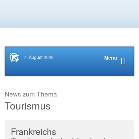
Startseite
Navigat
7. August 2026
Menu
News.Tourismus.com
anzeige
News zum Thema
Tourismus
Frankreichs