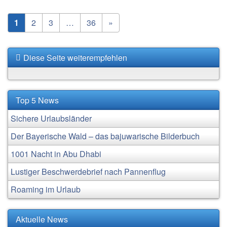
1
2
3
…
36
»
Diese Seite weiterempfehlen
Top 5 News
Sichere Urlaubsländer
Der Bayerische Wald – das bajuwarische Bilderbuch
1001 Nacht in Abu Dhabi
Lustiger Beschwerdebrief nach Pannenflug
Roaming im Urlaub
Aktuelle News