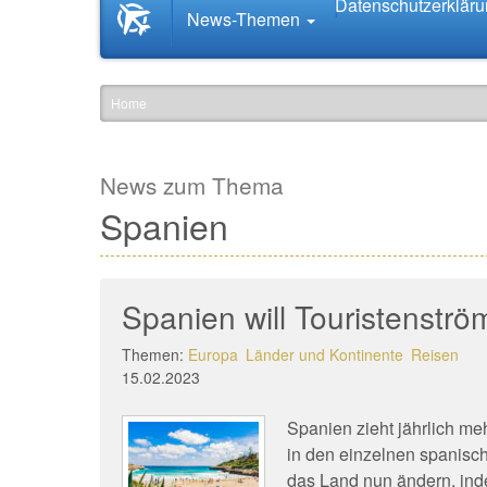
Datenschutzerklär
Startseite
News-Themen
News.Tourismus.com
Home
News zum Thema
Spanien
Spanien will Touristenströ
Themen:
Europa
Länder und Kontinente
Reisen
15.02.2023
Spanien zieht jährlich me
in den einzelnen spanisch
das Land nun ändern, in