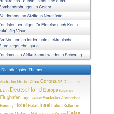
Frankreichs Tourismusindustrie durch
Bombendrohungen in Gefahr
Waldbrände an Siziliens Nordküste
Touristen benötigen für Einreise nach Kenia
zukünftig Visum
Großbritannien fordert bald elektronische
Einreisegenehmigung
Tourismus in Afrika kommt wieder in Schwung
Die häufigsten Themen
Corona
Berlin
Deutsche
Australien
China
DB
Deutschland
Europa
Bahn
Ferienhaus
Flughäfen
Frankreich
Griechenland
Flüge
Frankfurt
Hotel
Insel
Italien
Hotels
Kultur
Hamburg
Land
Reise
Natur
Mallorca
Ostsee
Lufthansa
New York