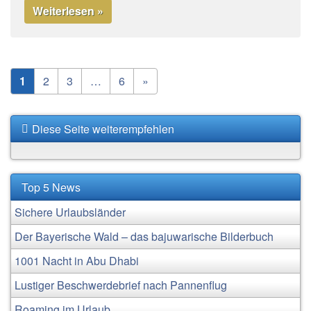
Weiterlesen »
1
2
3
…
6
»
Diese Seite weiterempfehlen
Top 5 News
Sichere Urlaubsländer
Der Bayerische Wald – das bajuwarische Bilderbuch
1001 Nacht in Abu Dhabi
Lustiger Beschwerdebrief nach Pannenflug
Roaming im Urlaub