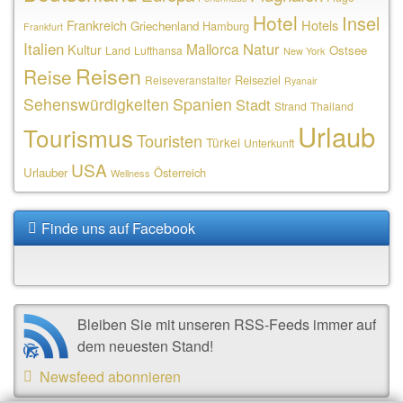
Hotel
Insel
Frankreich
Hotels
Griechenland
Hamburg
Frankfurt
Italien
Natur
Mallorca
Kultur
Ostsee
Land
Lufthansa
New York
Reisen
Reise
Reiseziel
Reiseveranstalter
Ryanair
Sehenswürdigkeiten
Spanien
Stadt
Strand
Thailand
Urlaub
Tourismus
Touristen
Türkei
Unterkunft
USA
Urlauber
Österreich
Wellness
Finde uns auf Facebook
Bleiben Sie mit unseren RSS-Feeds immer auf
dem neuesten Stand!
Newsfeed abonnieren