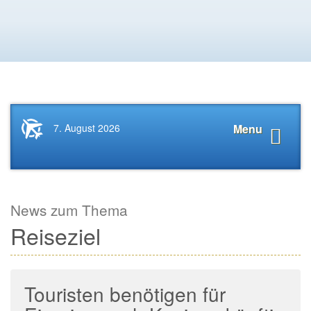
Startseite
Navigat
7. August 2026
Menu
News.Tourismus.com
anzeige
News zum Thema
Reiseziel
Touristen benötigen für