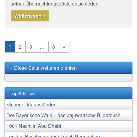
seiner Übernachtungsgäste entschieden.
Weiterlesen »
1
2
3
…
8
»
Diese Seite weiterempfehlen
Top 5 News
Sichere Urlaubsländer
Der Bayerische Wald – das bajuwarische Bilderbuch
1001 Nacht in Abu Dhabi
Lustiger Beschwerdebrief nach Pannenflug