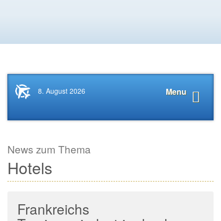
Startseite
Navigat
8. August 2026
Menu
News.Tourismus.com
anzeige
News zum Thema
Hotels
Frankreichs