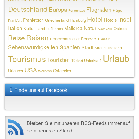
Deutschland
Europa
Flughäfen
Flüge
Ferienhaus
Hotel
Insel
Frankreich
Hotels
Griechenland
Hamburg
Frankfurt
Italien
Natur
Mallorca
Kultur
Ostsee
Land
Lufthansa
New York
Reisen
Reise
Reiseziel
Reiseveranstalter
Ryanair
Sehenswürdigkeiten
Spanien
Stadt
Strand
Thailand
Urlaub
Tourismus
Touristen
Türkei
Unterkunft
USA
Urlauber
Österreich
Wellness
Finde uns auf Facebook
Bleiben Sie mit unseren RSS-Feeds immer auf
dem neuesten Stand!