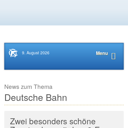
Startseite
Navigat
9. August 2026
Menu
News.Tourismus.com
anzeige
News zum Thema
Deutsche Bahn
Zwei besonders schöne