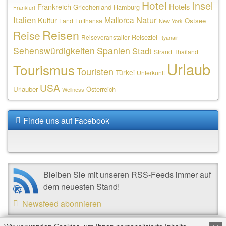
Hotel
Insel
Frankreich
Hotels
Griechenland
Hamburg
Frankfurt
Italien
Natur
Mallorca
Kultur
Ostsee
Land
Lufthansa
New York
Reisen
Reise
Reiseziel
Reiseveranstalter
Ryanair
Sehenswürdigkeiten
Spanien
Stadt
Strand
Thailand
Urlaub
Tourismus
Touristen
Türkei
Unterkunft
USA
Urlauber
Österreich
Wellness
Finde uns auf Facebook
Bleiben Sie mit unseren RSS-Feeds immer auf
dem neuesten Stand!
Newsfeed abonnieren