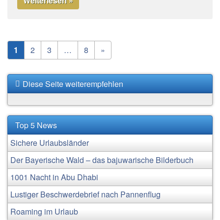
Weiterlesen »
1
2
3
…
8
»
Diese Seite weiterempfehlen
Top 5 News
Sichere Urlaubsländer
Der Bayerische Wald – das bajuwarische Bilderbuch
1001 Nacht in Abu Dhabi
Lustiger Beschwerdebrief nach Pannenflug
Roaming im Urlaub