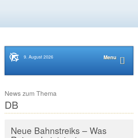
Startseite
Navigat
9. August 2026
Menu
News.Tourismus.com
anzeige
News zum Thema
DB
Neue Bahnstreiks – Was