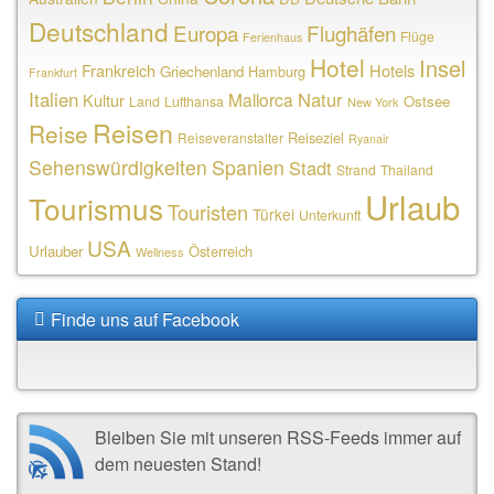
Deutschland
Europa
Flughäfen
Flüge
Ferienhaus
Hotel
Insel
Frankreich
Hotels
Griechenland
Hamburg
Frankfurt
Italien
Natur
Mallorca
Kultur
Ostsee
Land
Lufthansa
New York
Reisen
Reise
Reiseziel
Reiseveranstalter
Ryanair
Sehenswürdigkeiten
Spanien
Stadt
Strand
Thailand
Urlaub
Tourismus
Touristen
Türkei
Unterkunft
USA
Urlauber
Österreich
Wellness
Finde uns auf Facebook
Bleiben Sie mit unseren RSS-Feeds immer auf
dem neuesten Stand!