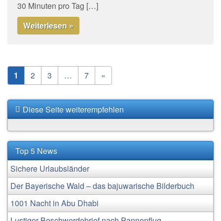
30 Minuten pro Tag […]
Weiterlesen »
1
2
3
…
7
»
Diese Seite weiterempfehlen
Top 5 News
Sichere Urlaubsländer
Der Bayerische Wald – das bajuwarische Bilderbuch
1001 Nacht in Abu Dhabi
Lustiger Beschwerdebrief nach Pannenflug