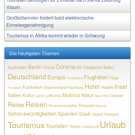
Visum
Großbritannien fordert bald elektronische
Einreisegenehmigung
Tourismus in Afrika kommt wieder in Schwung
Die häufigsten Themen
Corona
Berlin
Deutsche Bahn
Australien
China
DB
Deutschland
Europa
Flughäfen
Flüge
Ferienhaus
Hotel
Insel
Frankreich
Hotels
Griechenland
Hamburg
Frankfurt
Italien
Natur
Mallorca
Kultur
Ostsee
Land
Lufthansa
New York
Reisen
Reise
Reiseziel
Reiseveranstalter
Ryanair
Sehenswürdigkeiten
Spanien
Stadt
Strand
Thailand
Urlaub
Tourismus
Touristen
Türkei
Unterkunft