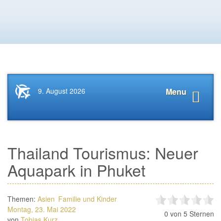
Startseite
Navigat
9. August 2026
Menu
News.Tourismus.com
anzeige
Thailand Tourismus: Neuer
Aquapark in Phuket
Themen:
Asien
Familie und Kinder
Montag, 23. Mai 2022
0
von 5 Sternen
von
Tobias Kurz