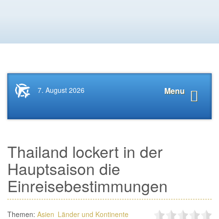
Startseite
Navigat
7. August 2026
Menu
News.Tourismus.com
anzeige
Thailand lockert in der
Hauptsaison die
Einreisebestimmungen
Themen:
Asien
Länder und Kontinente