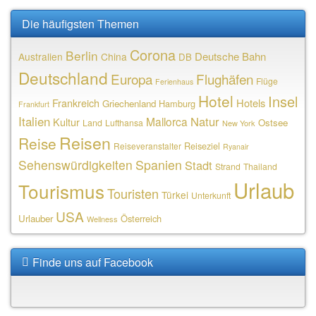
Die häufigsten Themen
Corona
Berlin
Deutsche Bahn
Australien
China
DB
Deutschland
Europa
Flughäfen
Flüge
Ferienhaus
Hotel
Insel
Frankreich
Hotels
Griechenland
Hamburg
Frankfurt
Italien
Natur
Mallorca
Kultur
Ostsee
Land
Lufthansa
New York
Reisen
Reise
Reiseziel
Reiseveranstalter
Ryanair
Sehenswürdigkeiten
Spanien
Stadt
Strand
Thailand
Urlaub
Tourismus
Touristen
Türkei
Unterkunft
USA
Urlauber
Österreich
Wellness
Finde uns auf Facebook