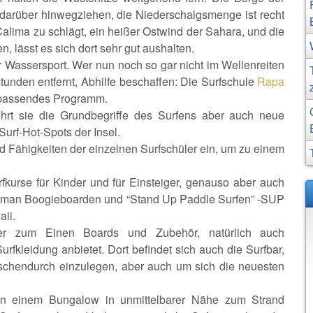
 darüber hinwegziehen, die Niederschalgsmenge ist recht
lima zu schlägt, ein heißer Ostwind der Sahara, und die
 lässt es sich dort sehr gut aushalten.
r Wassersport. Wer nun noch so gar nicht im Wellenreiten
gstunden entfernt, Abhilfe beschaffen: Die Surfschule
Rapa
n passendes Programm.
hrt sie die Grundbegriffe des Surfens aber auch neue
Surf-Hot-Spots der Insel.
nd Fähigkeiten der einzelnen Surfschüler ein, um zu einem
fkurse für Kinder und für Einsteiger, genauso aber auch
nn man Boogieboarden und “Stand Up Paddle Surfen” -SUP
aii.
 der zum Einen Boards und Zubehör, natürlich auch
rfkleidung anbietet. Dort befindet sich auch die Surfbar,
ischendurch einzulegen, aber auch um sich die neuesten
In einem Bungalow in unmittelbarer Nähe zum Strand