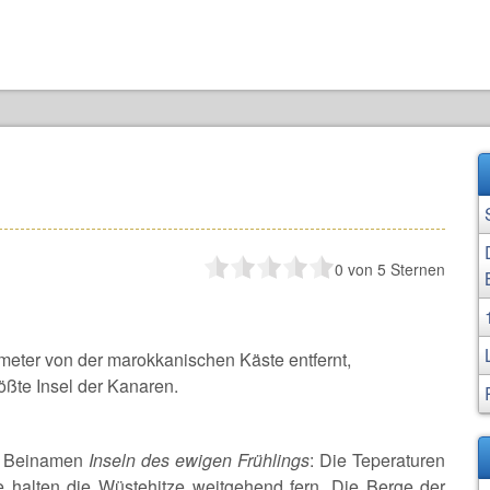
0
von 5 Sternen
ometer von der marokkanischen Käste entfernt,
ößte Insel der Kanaren.
en Beinamen
Inseln des ewigen Frühlings
: Die Teperaturen
 halten die Wüstehitze weitgehend fern. Die Berge der