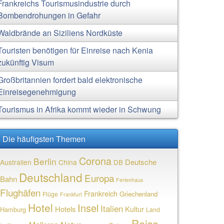
Frankreichs Tourismusindustrie durch
Bombendrohungen in Gefahr
Waldbrände an Siziliens Nordküste
Touristen benötigen für Einreise nach Kenia
zukünftig Visum
Großbritannien fordert bald elektronische
Einreisegenehmigung
Tourismus in Afrika kommt wieder in Schwung
Die häufigsten Themen
Corona
Berlin
Deutsche
Australien
China
DB
Deutschland
Europa
Bahn
Ferienhaus
Flughäfen
Frankreich
Griechenland
Flüge
Frankfurt
Hotel
Insel
Italien
Hotels
Kultur
Hamburg
Land
Reise