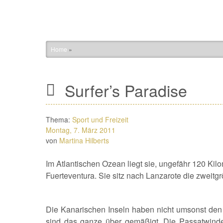
Home
»
Surfer’s Paradise
Thema:
Sport und Freizeit
Montag, 7. März 2011
von
Martina Hilberts
Im Atlantischen Ozean liegt sie, ungefähr 120 Kil
Fuerteventura. Sie sitz nach Lanzarote die zweitgr
Die Kanarischen Inseln haben nicht umsonst d
sind das ganze über gemäßigt. Die Passatwinde