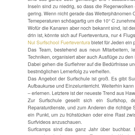
Inseln sind zu niedrig, so dass die Regenwolken
gering. Wenn nicht gerade das Wetterphänomen Ca
Temeperaturen schöagartig um die 10° C zunehmen,
Wofür die Kanaren aber noch bekannt sind, ist de
drin ist, könnte sich auf Fuerteventura, nur 4 Flu
Nui Surfschool Fuerteventura
bietet für Jeden ei
Das Team, bestehend aus neun Mitarbeitern, le
Techniken, organisiert aber auch Ausflüge zu den 
Dabei gehen die Surflehrer auf die Bedürfnisse u
bestmöglichen Lernerfolg zu verhelfen.
Das Angebot der Surfschule ist groß. Es gibt Sur
Aufbaukurse und Einzelunterricht. Weiterhin ka
– erlernen. Letztere ist der neueste Trend aus Haw
Zur Surfschule gesellt sich ein Surfshop,
Reparaturdienste, und zum Anderen die richtige Su
ein Punkt, um zu frühstücken oder eine Rast zw
Surfvideos anzuschauen.
Surfcamps sind das ganz Jahr über buchbar. 