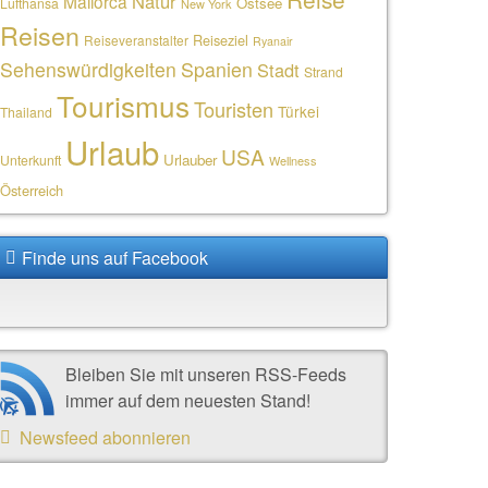
Natur
Mallorca
Ostsee
Lufthansa
New York
Reisen
Reiseziel
Reiseveranstalter
Ryanair
Sehenswürdigkeiten
Spanien
Stadt
Strand
Tourismus
Touristen
Türkei
Thailand
Urlaub
USA
Urlauber
Unterkunft
Wellness
Österreich
Finde uns auf Facebook
Bleiben Sie mit unseren RSS-Feeds
immer auf dem neuesten Stand!
Newsfeed abonnieren