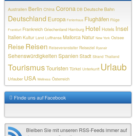
Corona
Berlin
Deutsche Bahn
Australien
China
DB
Deutschland
Europa
Flughäfen
Flüge
Ferienhaus
Hotel
Insel
Frankreich
Hotels
Griechenland
Hamburg
Frankfurt
Italien
Natur
Mallorca
Kultur
Ostsee
Land
Lufthansa
New York
Reisen
Reise
Reiseziel
Reiseveranstalter
Ryanair
Sehenswürdigkeiten
Spanien
Stadt
Strand
Thailand
Urlaub
Tourismus
Touristen
Türkei
Unterkunft
USA
Urlauber
Österreich
Wellness
Finde uns auf Facebook
Bleiben Sie mit unseren RSS-Feeds immer auf