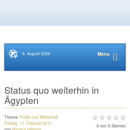
Startseite
Navigat
8. August 2026
Menu
News.Tourismus.com
anzeige
Status quo weiterhin in
Ägypten
Thema:
Politik und Wirtschaft
Freitag, 11. Februar 2011
0
von 5 Sternen
von
Martina Hilberts