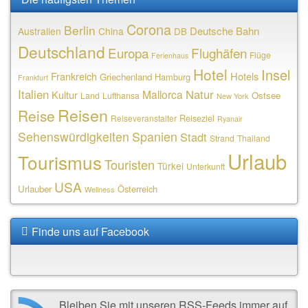
Corona
Berlin
Deutsche Bahn
Australien
China
DB
Deutschland
Europa
Flughäfen
Flüge
Ferienhaus
Hotel
Insel
Frankreich
Hotels
Griechenland
Hamburg
Frankfurt
Italien
Natur
Mallorca
Kultur
Ostsee
Land
Lufthansa
New York
Reisen
Reise
Reiseziel
Reiseveranstalter
Ryanair
Sehenswürdigkeiten
Spanien
Stadt
Strand
Thailand
Urlaub
Tourismus
Touristen
Türkei
Unterkunft
USA
Urlauber
Österreich
Wellness
Finde uns auf Facebook
Bleiben Sie mit unseren RSS-Feeds immer auf