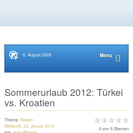
Startseite
Navigat
6. August 2026
Menu
News.Tourismus.com
anzeige
Sommerurlaub 2012: Türkei
vs. Kroatien
Thema:
Reisen
Mittwoch, 23. Januar 2013
0
von 5 Sternen
von
Jens Wagner