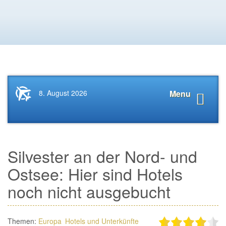
Startseite
Navigat
8. August 2026
Menu
News.Tourismus.com
anzeige
Silvester an der Nord- und
Ostsee: Hier sind Hotels
noch nicht ausgebucht
Themen:
Europa
Hotels und Unterkünfte