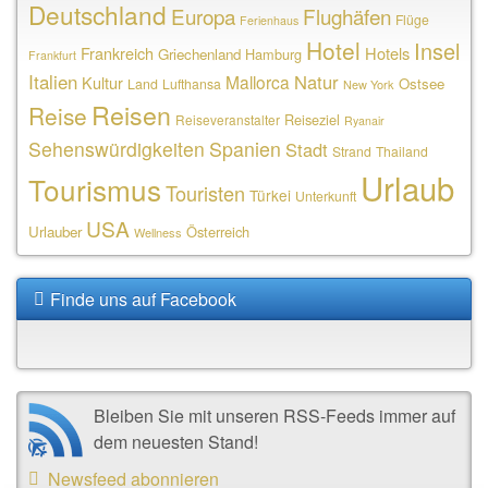
Deutschland
Europa
Flughäfen
Flüge
Ferienhaus
Hotel
Insel
Frankreich
Hotels
Griechenland
Hamburg
Frankfurt
Italien
Natur
Mallorca
Kultur
Ostsee
Land
Lufthansa
New York
Reisen
Reise
Reiseziel
Reiseveranstalter
Ryanair
Sehenswürdigkeiten
Spanien
Stadt
Strand
Thailand
Urlaub
Tourismus
Touristen
Türkei
Unterkunft
USA
Urlauber
Österreich
Wellness
Finde uns auf Facebook
Bleiben Sie mit unseren RSS-Feeds immer auf
dem neuesten Stand!
Newsfeed abonnieren