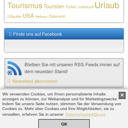
Urlaub
Tourismus
Touristen
Türkei
Unterkunft
USA
Urlauber
Österreich
Wellness
Finde uns auf Facebook
Bleiben Sie mit unseren RSS-Feeds immer auf
dem neuesten Stand!
Newsfeed abonnieren
Wir verwenden Cookies, um Ihnen personalisierte Inhalte
×
Copyright © 2026 by Triplemind GmbH. Alle Rechte
anzeigen zu können, zur Webanalyse und für Marketingzwecke.
Indem Sie unsere Seite nutzen, stimmen Sie der Verwendung von
vorbehalten. |
Impressum
|
Datenschutz
Cookies zu. Mehr über Cookies und Ihre Möglichkeiten, sie zu
verwalten, erfahren Sie in unserer
Datenschutzerklärung
.
OK