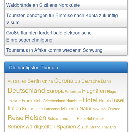
Waldbrände an Siziliens Nordküste
Touristen benötigen für Einreise nach Kenia zukünftig
Visum
Großbritannien fordert bald elektronische
Einreisegenehmigung
Tourismus in Afrika kommt wieder in Schwung
Die häufigsten Themen
Corona
Berlin
Deutsche Bahn
Australien
China
DB
Deutschland
Europa
Flughäfen
Flüge
Ferienhaus
Hotel
Insel
Frankreich
Hotels
Griechenland
Hamburg
Frankfurt
Italien
Natur
Mallorca
Kultur
Ostsee
Land
Lufthansa
New York
Reisen
Reise
Reiseziel
Reiseveranstalter
Ryanair
Sehenswürdigkeiten
Spanien
Stadt
Strand
Thailand