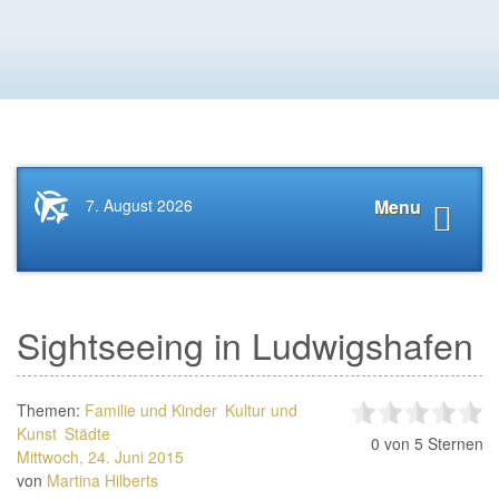
Startseite
Navigat
7. August 2026
Menu
News.Tourismus.com
anzeige
Sightseeing in Ludwigshafen
Themen:
Familie und Kinder
Kultur und
Kunst
Städte
0
von 5 Sternen
Mittwoch, 24. Juni 2015
von
Martina Hilberts