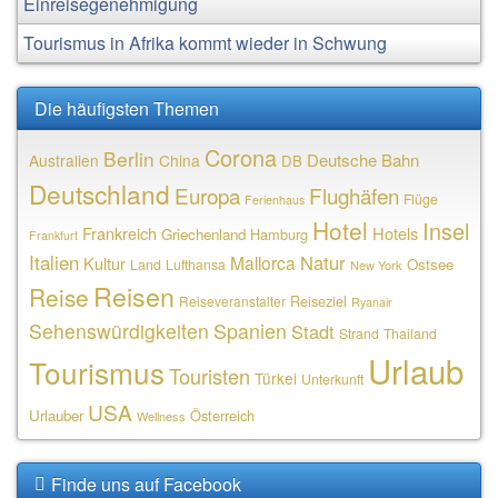
Einreisegenehmigung
Tourismus in Afrika kommt wieder in Schwung
Die häufigsten Themen
Corona
Berlin
Deutsche Bahn
Australien
China
DB
Deutschland
Europa
Flughäfen
Flüge
Ferienhaus
Hotel
Insel
Frankreich
Hotels
Griechenland
Hamburg
Frankfurt
Italien
Natur
Mallorca
Kultur
Ostsee
Land
Lufthansa
New York
Reisen
Reise
Reiseziel
Reiseveranstalter
Ryanair
Sehenswürdigkeiten
Spanien
Stadt
Strand
Thailand
Urlaub
Tourismus
Touristen
Türkei
Unterkunft
USA
Urlauber
Österreich
Wellness
Finde uns auf Facebook