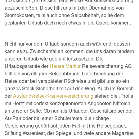
abzusichern, rät es sich, eine Reise-Rücktrittsversicherung
abzuschließen. Diese hilft uns mit der Übernahme von
Stornokosten, teils auch ohne Selbstbehalt, sollte dem
geplanten Urlaub doch noch etwas in die Quere kommen.
Nicht nur vor dem Urlaub sondern auch während dessen
kann es zu Zwischenfällen kommen, die uns daran hindern
unseren Urlaub wie geplant fortzusetzen. Die
Urlaubsgarantie der
Hanse Merkur
Reiseversicherung AG
hilft bei vorzeitigem Reiseabbruch, Unterbrechung der
Reise oder bei verspäteter Rückreise und gibt uns so ein
ganzes Stück Sicherheit mit auf den Weg. Auch im Bereich
der
Auslandsreise-Krankenversicherung
stehen die „Profis
mit Herz“ mit perfekt konzeptionierten Angeboten hilfreich
an unserer Seite. Ob nun als Urlauber, Geschäftsreisender,
Au-Pair oder bei einer Schülerreise, die richtige
Versicherung gehört auf jeden Fall mit ins Reisegepäck.
Stiftung Warentest, der Spiegel und viele andere Magazine