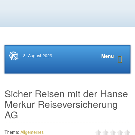
Startseite
Navigat
8. August 2026
Menu
News.Tourismus.com
anzeige
Sicher Reisen mit der Hanse
Merkur Reiseversicherung
AG
Thema:
Allgemeines