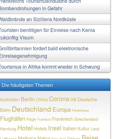
Frankreichs Tourismusindustrie durch
Bombendrohungen in Gefahr
Waldbrände an Siziliens Nordküste
Touristen benötigen für Einreise nach Kenia
zukünftig Visum
Großbritannien fordert bald elektronische
Einreisegenehmigung
Tourismus in Afrika kommt wieder in Schwung
Die häufigsten Themen
Corona
Berlin
Deutsche
Australien
China
DB
Deutschland
Europa
Bahn
Ferienhaus
Flughäfen
Frankreich
Griechenland
Flüge
Frankfurt
Hotel
Insel
Italien
Hotels
Kultur
Hamburg
Land
Reise
Natur
Mallorca
Ostsee
Lufthansa
New York