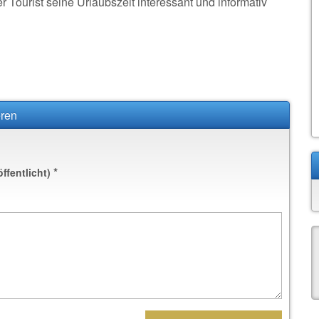
 Tourist seine Urlaubszeit interessant und informativ
eren
*
öffentlicht)