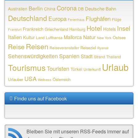
Corona
Berlin
Deutsche Bahn
Australien
China
DB
Deutschland
Europa
Flughäfen
Flüge
Ferienhaus
Hotel
Insel
Frankreich
Hotels
Griechenland
Hamburg
Frankfurt
Italien
Natur
Mallorca
Kultur
Ostsee
Land
Lufthansa
New York
Reisen
Reise
Reiseziel
Reiseveranstalter
Ryanair
Sehenswürdigkeiten
Spanien
Stadt
Strand
Thailand
Urlaub
Tourismus
Touristen
Türkei
Unterkunft
USA
Urlauber
Österreich
Wellness
Finde uns auf Facebook
Bleiben Sie mit unseren RSS-Feeds immer auf