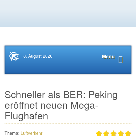
Startseite
Navigat
8. August 2026
Menu
News.Tourismus.com
anzeige
Schneller als BER: Peking
eröffnet neuen Mega-
Flughafen
Thema:
Luftverkehr