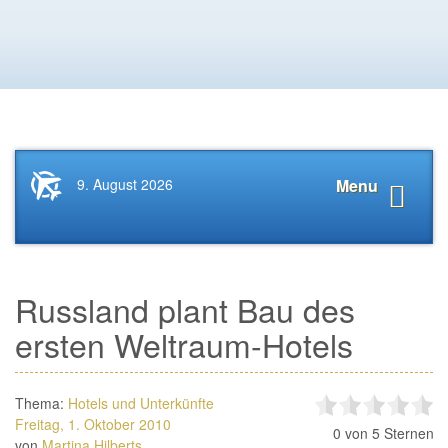
Startseite
Navigat
9. August 2026
Menu
News.Tourismus.com
anzeige
Russland plant Bau des
ersten Weltraum-Hotels
Thema:
Hotels und Unterkünfte
Freitag, 1. Oktober 2010
0
von 5 Sternen
von
Martina Hilberts