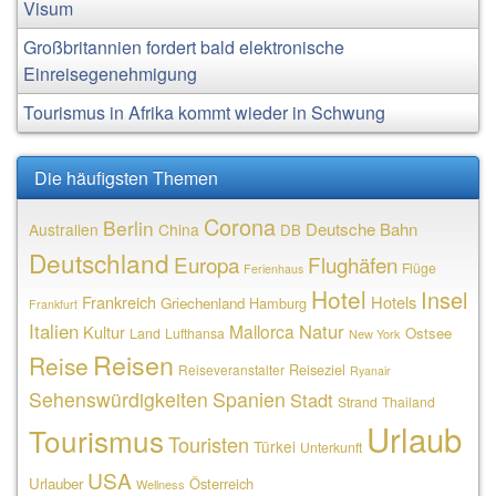
Visum
Großbritannien fordert bald elektronische
Einreisegenehmigung
Tourismus in Afrika kommt wieder in Schwung
Die häufigsten Themen
Corona
Berlin
Deutsche Bahn
Australien
China
DB
Deutschland
Europa
Flughäfen
Flüge
Ferienhaus
Hotel
Insel
Frankreich
Hotels
Griechenland
Hamburg
Frankfurt
Italien
Natur
Mallorca
Kultur
Ostsee
Land
Lufthansa
New York
Reisen
Reise
Reiseziel
Reiseveranstalter
Ryanair
Sehenswürdigkeiten
Spanien
Stadt
Strand
Thailand
Urlaub
Tourismus
Touristen
Türkei
Unterkunft
USA
Urlauber
Österreich
Wellness