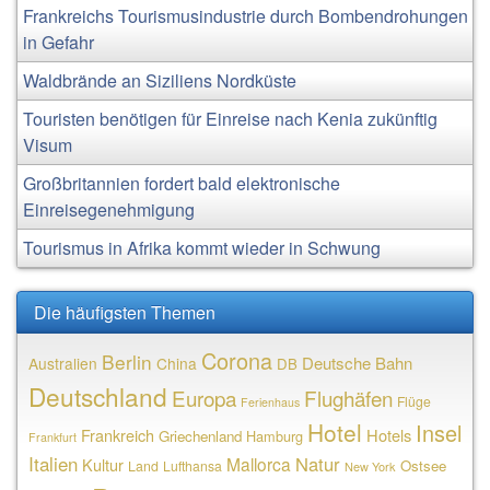
Frankreichs Tourismusindustrie durch Bombendrohungen
in Gefahr
Waldbrände an Siziliens Nordküste
Touristen benötigen für Einreise nach Kenia zukünftig
Visum
Großbritannien fordert bald elektronische
Einreisegenehmigung
Tourismus in Afrika kommt wieder in Schwung
Die häufigsten Themen
Corona
Berlin
Deutsche Bahn
Australien
China
DB
Deutschland
Europa
Flughäfen
Flüge
Ferienhaus
Hotel
Insel
Frankreich
Hotels
Griechenland
Hamburg
Frankfurt
Italien
Natur
Mallorca
Kultur
Ostsee
Land
Lufthansa
New York