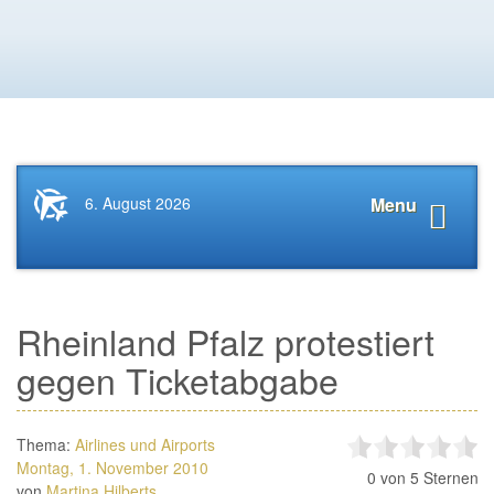
Startseite
Navigat
6. August 2026
Menu
News.Tourismus.com
anzeige
Rheinland Pfalz protestiert
gegen Ticketabgabe
Thema:
Airlines und Airports
Montag, 1. November 2010
0
von 5 Sternen
von
Martina Hilberts