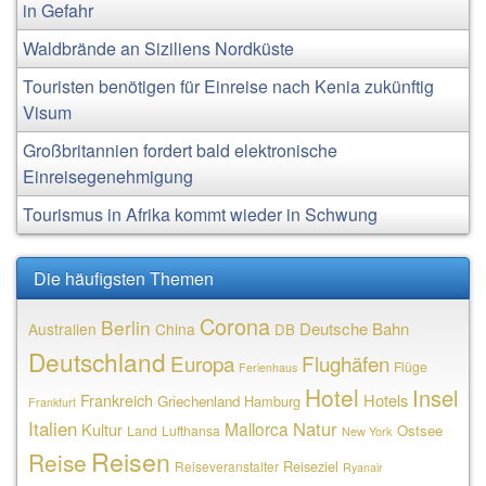
in Gefahr
Waldbrände an Siziliens Nordküste
Touristen benötigen für Einreise nach Kenia zukünftig
Visum
Großbritannien fordert bald elektronische
Einreisegenehmigung
Tourismus in Afrika kommt wieder in Schwung
Die häufigsten Themen
Corona
Berlin
Deutsche Bahn
Australien
China
DB
Deutschland
Europa
Flughäfen
Flüge
Ferienhaus
Hotel
Insel
Frankreich
Hotels
Griechenland
Hamburg
Frankfurt
Italien
Natur
Mallorca
Kultur
Ostsee
Land
Lufthansa
New York
Reisen
Reise
Reiseziel
Reiseveranstalter
Ryanair