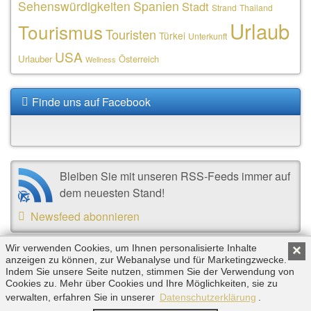
Sehenswürdigkeiten
Spanien
Stadt
Strand
Thailand
Urlaub
Tourismus
Touristen
Türkei
Unterkunft
USA
Urlauber
Österreich
Wellness
Finde uns auf Facebook
Bleiben Sie mit unseren RSS-Feeds immer auf
dem neuesten Stand!
Newsfeed abonnieren
Wir verwenden Cookies, um Ihnen personalisierte Inhalte
×
anzeigen zu können, zur Webanalyse und für Marketingzwecke.
Copyright © 2026 by Triplemind GmbH. Alle Rechte
Indem Sie unsere Seite nutzen, stimmen Sie der Verwendung von
vorbehalten. |
Impressum
|
Datenschutz
Cookies zu. Mehr über Cookies und Ihre Möglichkeiten, sie zu
verwalten, erfahren Sie in unserer
Datenschutzerklärung
.