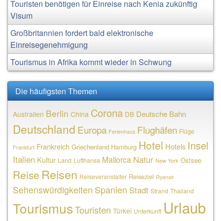
Touristen benötigen für Einreise nach Kenia zukünftig
Visum
Großbritannien fordert bald elektronische
Einreisegenehmigung
Tourismus in Afrika kommt wieder in Schwung
Die häufigsten Themen
Corona
Berlin
Deutsche Bahn
Australien
China
DB
Deutschland
Europa
Flughäfen
Flüge
Ferienhaus
Hotel
Insel
Frankreich
Hotels
Griechenland
Hamburg
Frankfurt
Italien
Natur
Mallorca
Kultur
Ostsee
Land
Lufthansa
New York
Reisen
Reise
Reiseziel
Reiseveranstalter
Ryanair
Sehenswürdigkeiten
Spanien
Stadt
Strand
Thailand
Urlaub
Tourismus
Touristen
Türkei
Unterkunft