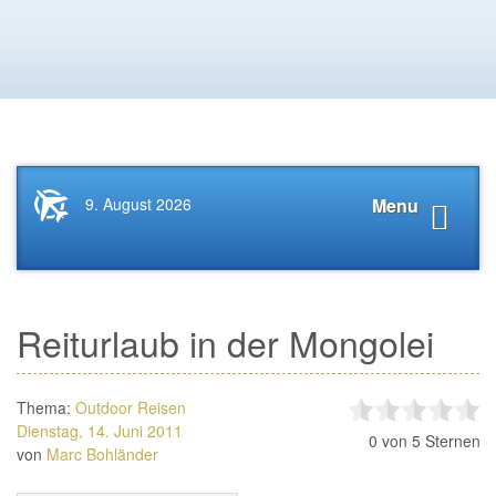
Startseite
Navigat
9. August 2026
Menu
News.Tourismus.com
anzeige
Reiturlaub in der Mongolei
Thema:
Outdoor Reisen
Dienstag, 14. Juni 2011
0
von 5 Sternen
von
Marc Bohländer