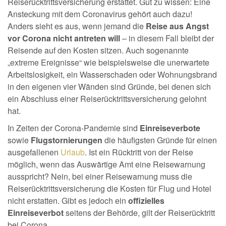
Reiserücktrittsversicherung erstattet. Gut zu wissen: Eine
Ansteckung mit dem Coronavirus gehört auch dazu!
Anders sieht es aus, wenn jemand die
Reise aus Angst
vor Corona nicht antreten will
– in diesem Fall bleibt der
Reisende auf den Kosten sitzen. Auch sogenannte
„extreme Ereignisse“ wie beispielsweise die unerwartete
Arbeitslosigkeit, ein Wasserschaden oder Wohnungsbrand
in den eigenen vier Wänden sind Gründe, bei denen sich
ein Abschluss einer Reiserücktrittsversicherung gelohnt
hat.
In Zeiten der Corona-Pandemie sind
Einreiseverbote
sowie
Flugstornierungen
die häufigsten Gründe für einen
ausgefallenen
Urlaub
. Ist ein Rücktritt von der Reise
möglich, wenn das Auswärtige Amt eine Reisewarnung
ausspricht? Nein, bei einer Reisewarnung muss die
Reiserücktrittsversicherung die Kosten für Flug und Hotel
nicht erstatten. Gibt es jedoch ein
offizielles
Einreiseverbot
seitens der Behörde, gilt der Reiserücktritt
bei Corona.