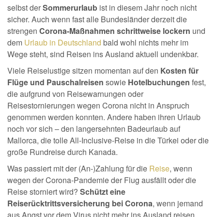
selbst der
Sommerurlaub
ist in diesem Jahr noch nicht
sicher. Auch wenn fast alle Bundesländer derzeit die
strengen
Corona-Maßnahmen schrittweise lockern
und
dem
Urlaub in Deutschland
bald wohl nichts mehr im
Wege steht, sind Reisen ins Ausland aktuell undenkbar.
Viele Reiselustige sitzen momentan auf den
Kosten für
Flüge und Pauschalreisen
sowie
Hotelbuchungen
fest,
die aufgrund von Reisewarnungen oder
Reisestornierungen wegen Corona nicht in Anspruch
genommen werden konnten. Andere haben ihren Urlaub
noch vor sich – den langersehnten Badeurlaub auf
Mallorca, die tolle All-Inclusive-Reise in die Türkei oder die
große Rundreise durch Kanada.
Was passiert mit der (An-)Zahlung für die
Reise
, wenn
wegen der Corona-Pandemie der Flug ausfällt oder die
Reise storniert wird?
Schützt eine
Reiserücktrittsversicherung bei Corona
, wenn jemand
aus Angst vor dem Virus nicht mehr ins Ausland reisen