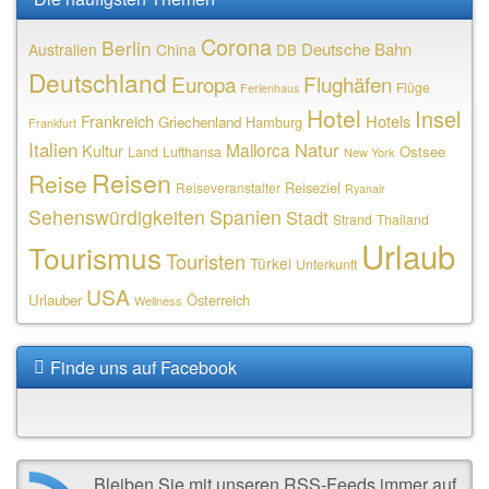
Corona
Berlin
Deutsche Bahn
Australien
China
DB
Deutschland
Europa
Flughäfen
Flüge
Ferienhaus
Hotel
Insel
Frankreich
Hotels
Griechenland
Hamburg
Frankfurt
Italien
Natur
Mallorca
Kultur
Ostsee
Land
Lufthansa
New York
Reisen
Reise
Reiseziel
Reiseveranstalter
Ryanair
Sehenswürdigkeiten
Spanien
Stadt
Strand
Thailand
Urlaub
Tourismus
Touristen
Türkei
Unterkunft
USA
Urlauber
Österreich
Wellness
Finde uns auf Facebook
Bleiben Sie mit unseren RSS-Feeds immer auf