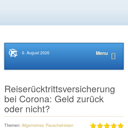
Startseite
Navigat
6. August 2026
Menu
News.Tourismus.com
anzeige
Reiserücktrittsversicherung
bei Corona: Geld zurück
oder nicht?
Themen:
Allgemeines
Pauschalreisen