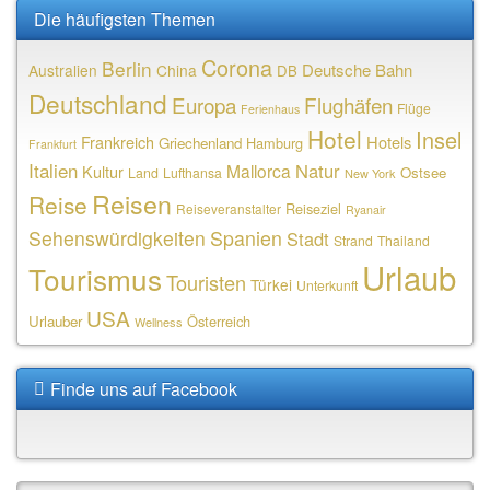
Die häufigsten Themen
Corona
Berlin
Deutsche Bahn
Australien
China
DB
Deutschland
Europa
Flughäfen
Flüge
Ferienhaus
Hotel
Insel
Frankreich
Hotels
Griechenland
Hamburg
Frankfurt
Italien
Natur
Mallorca
Kultur
Ostsee
Land
Lufthansa
New York
Reisen
Reise
Reiseziel
Reiseveranstalter
Ryanair
Sehenswürdigkeiten
Spanien
Stadt
Strand
Thailand
Urlaub
Tourismus
Touristen
Türkei
Unterkunft
USA
Urlauber
Österreich
Wellness
Finde uns auf Facebook