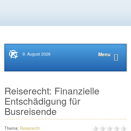
Startseite
Navigat
9. August 2026
Menu
News.Tourismus.com
anzeige
Reiserecht: Finanzielle
Entschädigung für
Busreisende
Thema:
Reiserecht