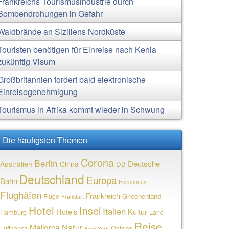
Frankreichs Tourismusindustrie durch
Bombendrohungen in Gefahr
Waldbrände an Siziliens Nordküste
Touristen benötigen für Einreise nach Kenia
zukünftig Visum
Großbritannien fordert bald elektronische
Einreisegenehmigung
Tourismus in Afrika kommt wieder in Schwung
Die häufigsten Themen
Corona
Berlin
Deutsche
Australien
China
DB
Deutschland
Europa
Bahn
Ferienhaus
Flughäfen
Frankreich
Griechenland
Flüge
Frankfurt
Hotel
Insel
Italien
Hotels
Kultur
Hamburg
Land
Reise
Natur
Mallorca
Ostsee
Lufthansa
New York