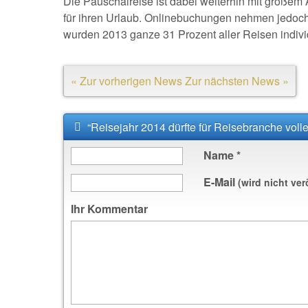
Die Pauschalreise ist dabei weiterhin mit großem
für ihren Urlaub. Onlinebuchungen nehmen jedoch d
wurden 2013 ganze 31 Prozent aller Reisen indivi
« Zur vorherigen News
Zur nächsten News »
“Reisejahr 2014 dürfte für Reisebranche voll
Name
*
E-Mail
(wird nicht ver
Ihr Kommentar