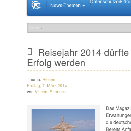
Datenschutzerklär
Startseite
News-Themen
News.Tourismus.com
Home
»
Reisejahr 2014 dürfte 
Erfolg werden
Thema:
Reisen
Freitag, 7. März 2014
von
Vincent Sherlock
Das Magazin
Erwartungen
die deutsch
Bereits Anf