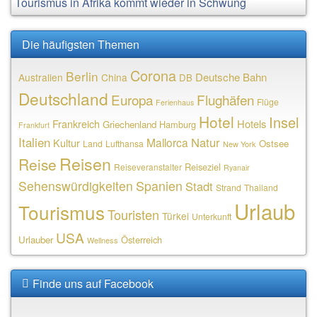
Tourismus in Afrika kommt wieder in Schwung
Die häufigsten Themen
Corona
Berlin
Deutsche Bahn
Australien
China
DB
Deutschland
Europa
Flughäfen
Flüge
Ferienhaus
Hotel
Insel
Frankreich
Hotels
Griechenland
Hamburg
Frankfurt
Italien
Natur
Mallorca
Kultur
Ostsee
Land
Lufthansa
New York
Reisen
Reise
Reiseziel
Reiseveranstalter
Ryanair
Sehenswürdigkeiten
Spanien
Stadt
Strand
Thailand
Urlaub
Tourismus
Touristen
Türkei
Unterkunft
USA
Urlauber
Österreich
Wellness
Finde uns auf Facebook