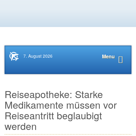
Startseite
Navigat
7. August 2026
Menu
News.Tourismus.com
anzeige
Reiseapotheke: Starke
Medikamente müssen vor
Reiseantritt beglaubigt
werden