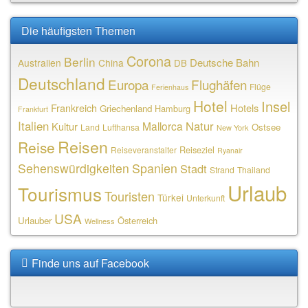
Die häufigsten Themen
Corona
Berlin
Deutsche Bahn
Australien
China
DB
Deutschland
Europa
Flughäfen
Flüge
Ferienhaus
Hotel
Insel
Frankreich
Hotels
Griechenland
Hamburg
Frankfurt
Italien
Natur
Mallorca
Kultur
Ostsee
Land
Lufthansa
New York
Reisen
Reise
Reiseziel
Reiseveranstalter
Ryanair
Sehenswürdigkeiten
Spanien
Stadt
Strand
Thailand
Urlaub
Tourismus
Touristen
Türkei
Unterkunft
USA
Urlauber
Österreich
Wellness
Finde uns auf Facebook