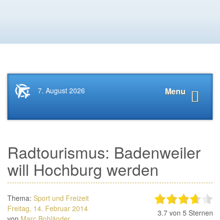
Startseite
Navigat
7. August 2026
Menu
News.Tourismus.com
anzeige
Radtourismus: Badenweiler
will Hochburg werden
Thema:
Sport und Freizeit
Freitag, 14. Februar 2014
3.7
von 5 Sternen
von
Marc Bohländer